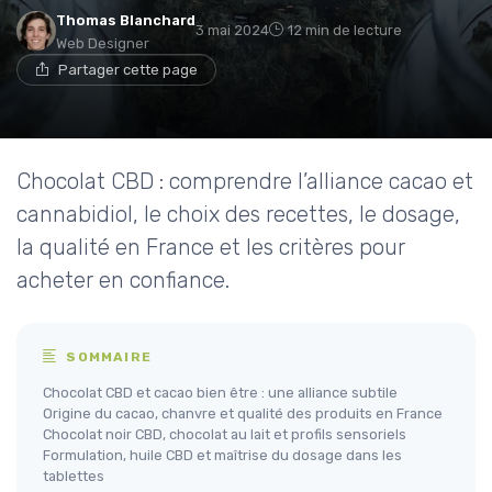
Thomas Blanchard
3 mai 2024
12 min de lecture
Web Designer
Partager cette page
Chocolat CBD : comprendre l’alliance cacao et
cannabidiol, le choix des recettes, le dosage,
la qualité en France et les critères pour
acheter en confiance.
SOMMAIRE
Chocolat CBD et cacao bien être : une alliance subtile
Origine du cacao, chanvre et qualité des produits en France
Chocolat noir CBD, chocolat au lait et profils sensoriels
Formulation, huile CBD et maîtrise du dosage dans les
tablettes