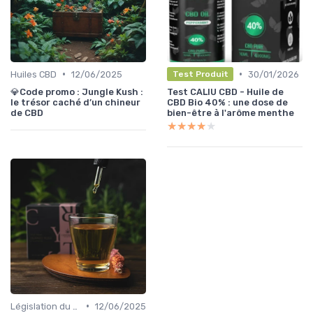
•
•
Huiles CBD
12/06/2025
30/01/2026
Test Produit
💎Code promo : Jungle Kush :
Test CALIU CBD - Huile de
le trésor caché d’un chineur
CBD Bio 40% : une dose de
de CBD
bien-être à l'arôme menthe
★★★★★
★★★★★
•
Législation du CBD
12/06/2025