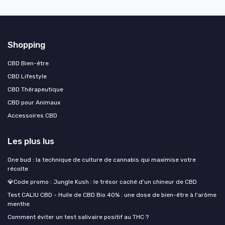
Shopping
CBD Bien-être
CBD Lifestyle
CBD Thérapeutique
CBD pour Animaux
Accessoires CBD
Les plus lus
One bud : la technique de culture de cannabis qui maximise votre
récolte
💎Code promo : Jungle Kush : le trésor caché d’un chineur de CBD
Test CALIU CBD - Huile de CBD Bio 40% : une dose de bien-être à l'arôme
menthe
Comment éviter un test salivaire positif au THC ?