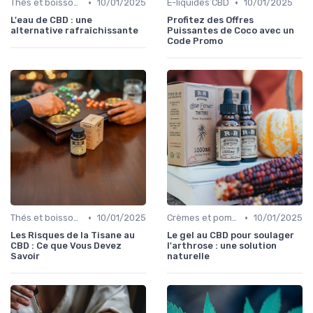
•
•
Thés et boissons infusés
10/01/2025
E-liquides CBD
10/01/2025
L'eau de CBD : une
Profitez des Offres
alternative rafraîchissante
Puissantes de Coco avec un
Code Promo
•
•
Thés et boissons infusés
10/01/2025
Crèmes et pommades
10/01/2025
Les Risques de la Tisane au
Le gel au CBD pour soulager
CBD : Ce que Vous Devez
l'arthrose : une solution
Savoir
naturelle