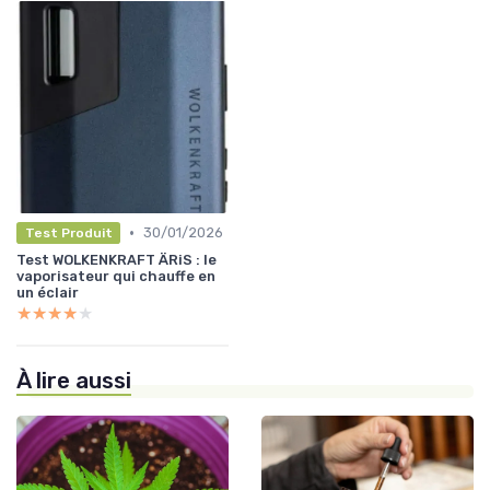
•
30/01/2026
Test Produit
Test WOLKENKRAFT ÄRiS : le
vaporisateur qui chauffe en
un éclair
★★★★★
★★★★★
À lire aussi