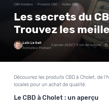
CBD Insiders
Produits CBD
Huiles CBD
Les secrets du CB
Trouvez les meill
Loïc Le Gall
3 janvier 2025
9 min de lecture
Animateur Podcast
Découvrez les produits CBD à Cholet, de l'hu
locales pour un achat de qualité.
Le CBD à Cholet : un aperçu