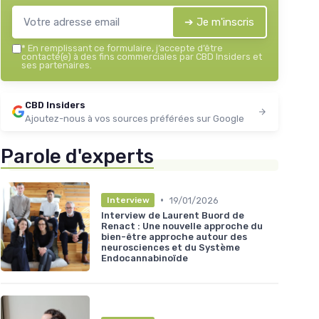
➔ Je m'inscris
*
En remplissant ce formulaire, j’accepte d’être
contacté(e) à des fins commerciales par CBD Insiders et
ses partenaires.
CBD Insiders
Ajoutez-nous à vos sources préférées sur Google
Parole d'experts
•
19/01/2026
Interview
Interview de Laurent Buord de
Renact : Une nouvelle approche du
bien-être approche autour des
neurosciences et du Système
Endocannabinoïde