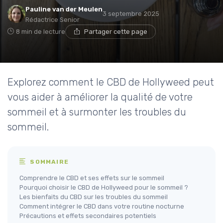
Pauline van der Meulen
3 septembre 2025
Rédactrice Senior
8 min de lecture
Partager cette page
Explorez comment le CBD de Hollyweed peut
vous aider à améliorer la qualité de votre
sommeil et à surmonter les troubles du
sommeil.
SOMMAIRE
Comprendre le CBD et ses effets sur le sommeil
Pourquoi choisir le CBD de Hollyweed pour le sommeil ?
Les bienfaits du CBD sur les troubles du sommeil
Comment intégrer le CBD dans votre routine nocturne
Précautions et effets secondaires potentiels