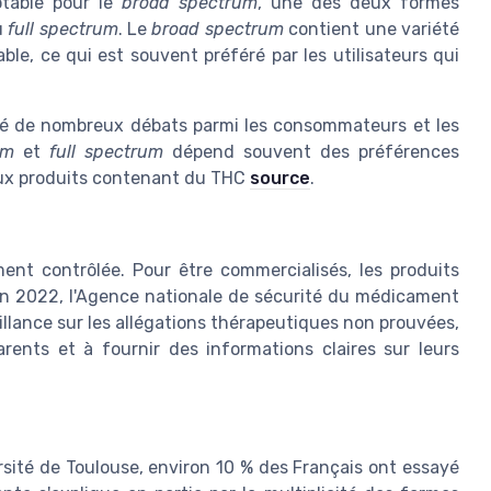
otable pour le
broad spectrum
, une des deux formes
u
full spectrum
. Le
broad spectrum
contient une variété
e, ce qui est souvent préféré par les utilisateurs qui
ité de nombreux débats parmi les consommateurs et les
um
et
full spectrum
dépend souvent des préférences
 aux produits contenant du THC
source
.
nt contrôlée. Pour être commercialisés, les produits
en 2022, l'Agence nationale de sécurité du médicament
illance sur les allégations thérapeutiques non prouvées,
arents et à fournir des informations claires sur leurs
rsité de Toulouse, environ 10 % des Français ont essayé