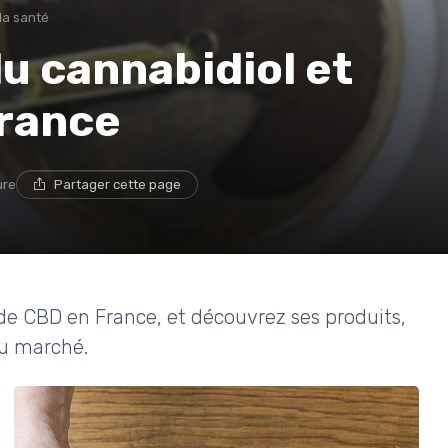
 la santé
du cannabidiol et
France
ure
Partager cette page
e CBD en France, et découvrez ses produits,
du marché.