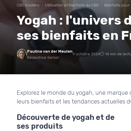
CBD Insiders
Utilisation et Bienfaits du CBD
Bienfaits pour
Yogah : l'univers 
ses bienfaits en 
Pauline van der Meulen
9 octobre 2024
14 min de lect
Rédactrice Senior
Explorez le monde du yogah, une marque d
leurs bienfaits et les tendances actuelles 
Découverte de yogah et de
ses produits