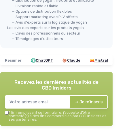
— Distribution de yogah : flexibilité et efficacité
— Livraison rapide et fiable
— Options de distribution flexibles
— Support marketing avec PLV offerts
— Avis d'experts sur la logistique de yogah
Les avis des experts sur les produits yogah
— L'avis des professionnels du secteur
— Témoignages d'utilisateurs
Résumer
ChatGPT
Claude
Mistral
Recevez les dernières actualités de
CBD Insiders
➔ Je m'inscris
*
En remplissant ce formulaire, j’accepte d’être
contacté(e) à des fins commerciales par CBD Insiders et
ses partenaires.