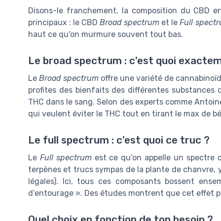
Disons-le franchement, la composition du CBD en 
principaux : le CBD
Broad spectrum
et le
Full spect
haut ce qu'on murmure souvent tout bas.
Le broad spectrum : c'est quoi exacte
Le
Broad spectrum
offre une variété de cannabinoïd
profites des bienfaits des différentes substances
THC dans le sang. Selon des experts comme Antoine 
qui veulent éviter le THC tout en tirant le max de b
Le full spectrum : c'est quoi ce truc ?
Le
Full spectrum
est ce qu’on appelle un spectre c
terpènes et trucs sympas de la plante de chanvre, 
légales). Ici, tous ces composants bossent ensem
d’entourage ». Des études montrent que cet effet p
Quel choix en fonction de ton besoin ?