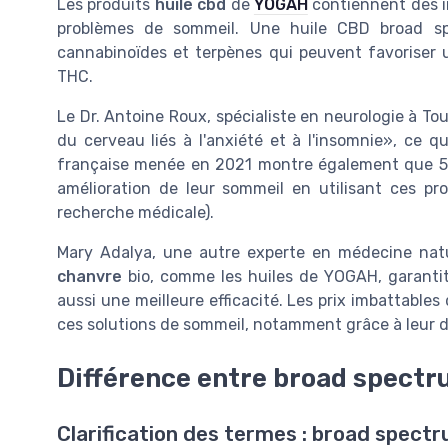
Les produits
huile cbd
de
YOGAH
contiennent des in
problèmes de sommeil. Une huile CBD broad s
cannabinoïdes et terpènes qui peuvent favoriser 
THC.
Le Dr. Antoine Roux, spécialiste en neurologie à To
du cerveau liés à l'anxiété et à l'insomnie», ce 
française menée en 2021 montre également que 5
amélioration de leur sommeil en utilisant ces pro
recherche médicale).
Mary Adalya, une autre experte en médecine nature
chanvre
bio, comme les huiles de YOGAH, garantit
aussi une meilleure efficacité. Les prix imbattabl
ces solutions de sommeil, notamment grâce à leur di
Différence entre broad spectr
Clarification des termes : broad spectr