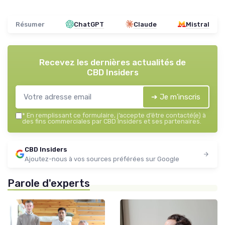
Résumer
ChatGPT
Claude
Mistral
Recevez les dernières actualités de
CBD Insiders
➔ Je m'inscris
*
En remplissant ce formulaire, j’accepte d’être contacté(e) à
des fins commerciales par CBD Insiders et ses partenaires.
CBD Insiders
Ajoutez-nous à vos sources préférées sur Google
Parole d'experts