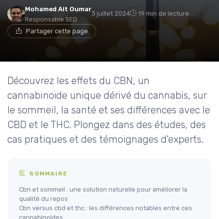
Mohamed Ait Oumar
3 juillet 2024
19 min de lecture
Responsable SEO
Partager cette page
Découvrez les effets du CBN, un
cannabinoïde unique dérivé du cannabis, sur
le sommeil, la santé et ses différences avec le
CBD et le THC. Plongez dans des études, des
cas pratiques et des témoignages d'experts.
SOMMAIRE
Cbn et sommeil : une solution naturelle pour améliorer la
qualité du repos
Cbn versus cbd et thc : les différences notables entre ces
cannabinoïdes