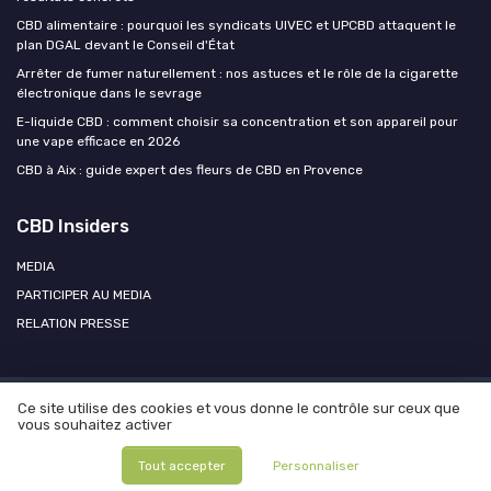
CBD alimentaire : pourquoi les syndicats UIVEC et UPCBD attaquent le
plan DGAL devant le Conseil d'État
Arrêter de fumer naturellement : nos astuces et le rôle de la cigarette
électronique dans le sevrage
E-liquide CBD : comment choisir sa concentration et son appareil pour
une vape efficace en 2026
CBD à Aix : guide expert des fleurs de CBD en Provence
CBD Insiders
MEDIA
PARTICIPER AU MEDIA
RELATION PRESSE
Ce site utilise des cookies et vous donne le contrôle sur ceux que
Mentions légales
Politique de confidentialité
Participer au
vous souhaitez activer
média ?
Contacter CBD Insiders
© CBD Insiders 2026
Tout accepter
Personnaliser