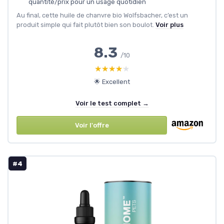
quantité/prix pour un usage quotidien
Au final, cette huile de chanvre bio Wolfsbacher, c’est un
produit simple qui fait plutôt bien son boulot.
Voir plus
8.3
/10
★★★★★
★★★★★
🌟 Excellent
Voir le test complet →
Voir l'offre
#4