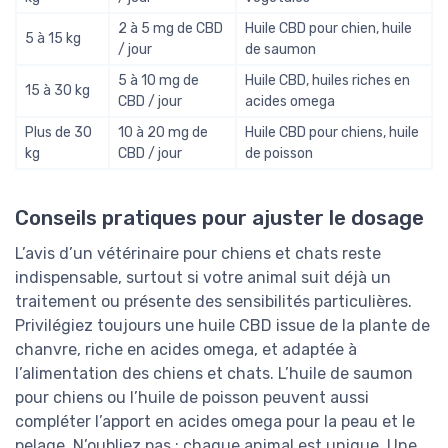
2 à 5 mg de CBD
Huile CBD pour chien, huile
5 à 15 kg
/ jour
de saumon
5 à 10 mg de
Huile CBD, huiles riches en
15 à 30 kg
CBD / jour
acides omega
Plus de 30
10 à 20 mg de
Huile CBD pour chiens, huile
kg
CBD / jour
de poisson
Conseils pratiques pour ajuster le dosage
L’avis d’un vétérinaire pour chiens et chats reste
indispensable, surtout si votre animal suit déjà un
traitement ou présente des sensibilités particulières.
Privilégiez toujours une huile CBD issue de la plante de
chanvre, riche en acides omega, et adaptée à
l’alimentation des chiens et chats. L’huile de saumon
pour chiens ou l’huile de poisson peuvent aussi
compléter l’apport en acides omega pour la peau et le
pelage. N’oubliez pas : chaque animal est unique. Une