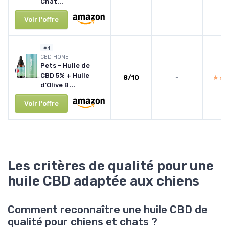
Chat...
Voir l'offre
#4
‎CBD HOME
Pets - Huile de
CBD 5% + Huile
8/10
-
★★
★★
d'Olive B...
Voir l'offre
Les critères de qualité pour une
huile CBD adaptée aux chiens
Comment reconnaître une huile CBD de
qualité pour chiens et chats ?