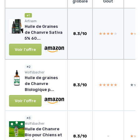
globale
Gout
pr
#1
Artisam
Huile de Graines
de Chanvre Sativa
8.3/10
★★★★★
★★★★★
★★
★★
5% 60...
Voir l'offre
#2
Wolfsbacher
Huile de graines
de Chanvre
8.3/10
★★★★★
★★★★★
★★
★★
Biologique p...
Voir l'offre
#3
Wolfsbacher
Huile de Chanvre
Bio pour Chiens et
8.3/10
-
★★
★★