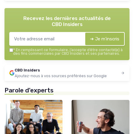
Recevez les dernières actualités de
CBD Insiders
➔ Je m'inscris
*
En remplissant ce formulaire, j’accepte d’être contacté(e) à
des fins commerciales par CBD Insiders et ses partenaires.
CBD Insiders
Ajoutez-nous à vos sources préférées sur Google
Parole d'experts