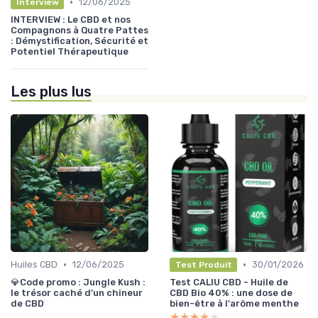
•
12/06/2025
Interview
INTERVIEW : Le CBD et nos
Compagnons à Quatre Pattes
: Démystification, Sécurité et
Potentiel Thérapeutique
Les plus lus
•
•
Huiles CBD
12/06/2025
30/01/2026
Test Produit
💎Code promo : Jungle Kush :
Test CALIU CBD - Huile de
le trésor caché d’un chineur
CBD Bio 40% : une dose de
de CBD
bien-être à l'arôme menthe
★★★★★
★★★★★