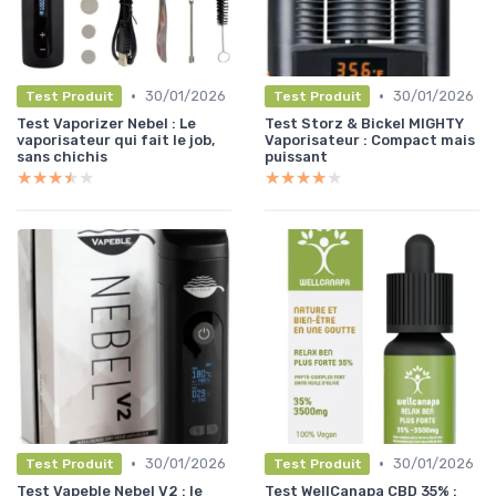
•
•
30/01/2026
30/01/2026
Test Produit
Test Produit
Test Vaporizer Nebel : Le
Test Storz & Bickel MIGHTY
vaporisateur qui fait le job,
Vaporisateur : Compact mais
sans chichis
puissant
★★★★★
★★★★★
★★★★★
★★★★★
•
•
30/01/2026
30/01/2026
Test Produit
Test Produit
Test Vapeble Nebel V2 : le
Test WellCanapa CBD 35% :