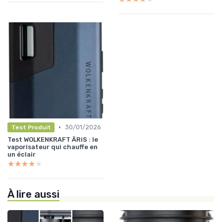
•
30/01/2026
Test Produit
Test WOLKENKRAFT ÄRiS : le
vaporisateur qui chauffe en
un éclair
★★★★★
★★★★★
À lire aussi