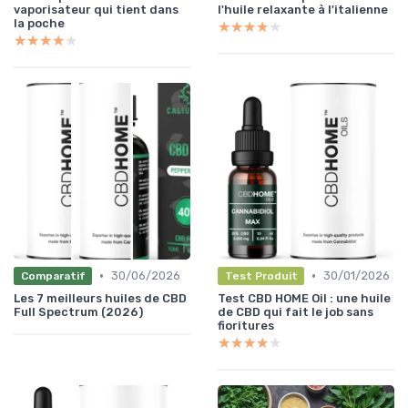
vaporisateur qui tient dans
l'huile relaxante à l'italienne
la poche
★★★★★
★★★★★
★★★★★
★★★★★
•
•
30/06/2026
30/01/2026
Comparatif
Test Produit
Les 7 meilleurs huiles de CBD
Test CBD HOME Oil : une huile
Full Spectrum (2026)
de CBD qui fait le job sans
fioritures
★★★★★
★★★★★