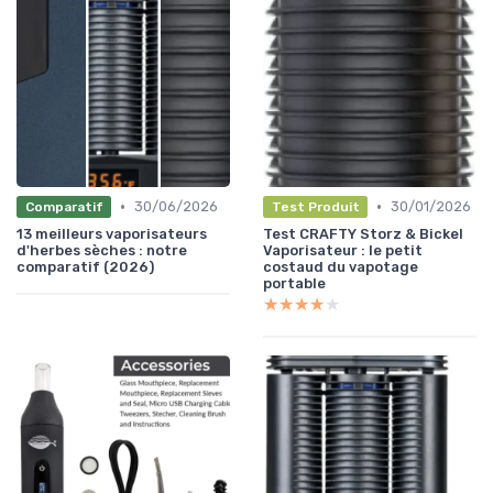
•
•
30/06/2026
30/01/2026
Comparatif
Test Produit
13 meilleurs vaporisateurs
Test CRAFTY Storz & Bickel
d'herbes sèches : notre
Vaporisateur : le petit
comparatif (2026)
costaud du vapotage
portable
★★★★★
★★★★★