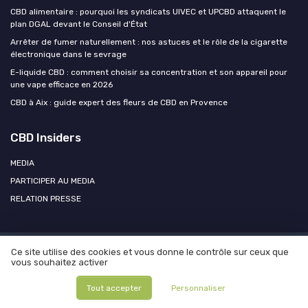
CBD alimentaire : pourquoi les syndicats UIVEC et UPCBD attaquent le
plan DGAL devant le Conseil d'État
Arrêter de fumer naturellement : nos astuces et le rôle de la cigarette
électronique dans le sevrage
E-liquide CBD : comment choisir sa concentration et son appareil pour
une vape efficace en 2026
CBD à Aix : guide expert des fleurs de CBD en Provence
CBD Insiders
MEDIA
PARTICIPER AU MEDIA
RELATION PRESSE
Ce site utilise des cookies et vous donne le contrôle sur ceux que
Mentions légales
Politique de confidentialité
Participer au
vous souhaitez activer
média ?
Contacter CBD Insiders
© CBD Insiders 2026
Tout accepter
Personnaliser