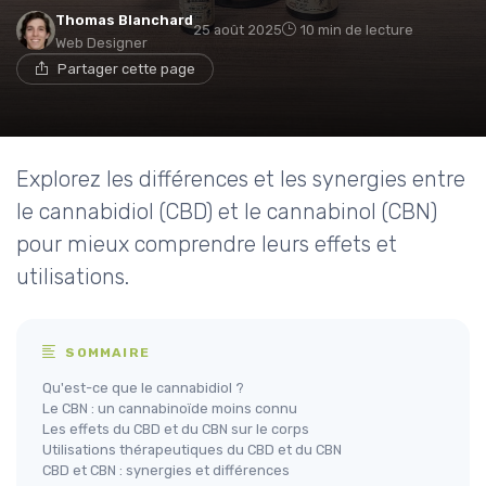
Thomas Blanchard
25 août 2025
10 min de lecture
Web Designer
Partager cette page
Explorez les différences et les synergies entre
le cannabidiol (CBD) et le cannabinol (CBN)
pour mieux comprendre leurs effets et
utilisations.
SOMMAIRE
Qu'est-ce que le cannabidiol ?
Le CBN : un cannabinoïde moins connu
Les effets du CBD et du CBN sur le corps
Utilisations thérapeutiques du CBD et du CBN
CBD et CBN : synergies et différences