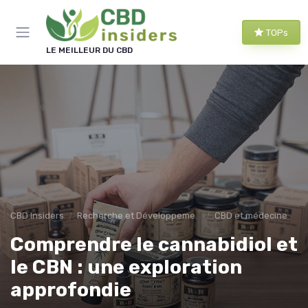
Panneau de gestion des cookies
TOPs
LE MEILLEUR DU CBD
CBD Insiders
Recherche et Développement en CBD
CBD et médecine
Comprendre le cannabidiol et
le CBN : une exploration
approfondie