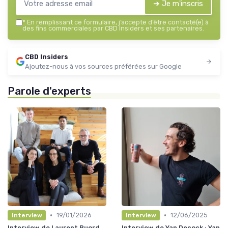
➔ Je m'inscris
*
En remplissant ce formulaire, j’accepte d’être contacté(e) à
des fins commerciales par CBD Insiders et ses partenaires.
CBD Insiders
Ajoutez-nous à vos sources préférées sur Google
Parole d'experts
•
•
19/01/2026
12/06/2025
Interview
Interview
Interview de Laurent Buord
Interview de Yan Decock : Yan