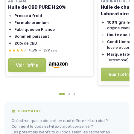
ARTISAM
LABORATOIRE PH
Huile de CBD PURE H 20%
Huile de chan
Laboratoire 
＋
Presse à froid
＋
100% graines
＋
Formule premium
origine claire
＋
Fabriquée en France
＋
Haute qualit
＋
Sommeil puissant
＋
Conditionné 
＋
20%
de CBD
locale et contr
★★★★★
★★★★★
4,3/5
—
279 avis
＋
Marque labor
Terosmose) su
Voir l'offre
Voir l'offre
SOMMAIRE
Qu’est-ce que le cbda et en quoi diffère-t-il du cbd ?
Comment le cbda est-il extrait et conservé ?
Les potentiels bienfaits du cbda selon les recherches