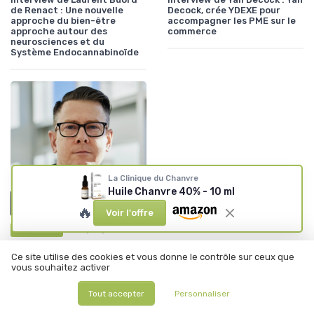
de Renact : Une nouvelle
Decock, crée YDEXE pour
approche du bien-être
accompagner les PME sur le
approche autour des
commerce
neurosciences et du
Système Endocannabinoïde
La Clinique du Chanvre
Huile Chanvre 40% - 10 ml
🔥
Voir l'offre
•
12/06/2025
Interview
INTERVIEW : Le CBD et nos
Ce site utilise des cookies et vous donne le contrôle sur ceux que
Compagnons à Quatre Pattes
vous souhaitez activer
: Démystification, Sécurité et
Potentiel Thérapeutique
Tout accepter
Personnaliser