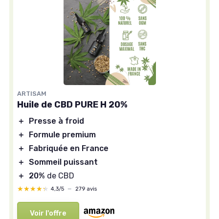
ARTISAM
Huile de CBD PURE H 20%
＋
Presse à froid
＋
Formule premium
＋
Fabriquée en France
＋
Sommeil puissant
＋
20%
de CBD
★★★★★
★★★★★
4,3/5
—
279 avis
Voir l'offre