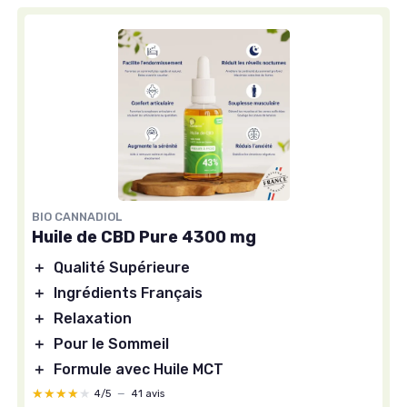
BIO CANNADIOL
Huile de CBD Pure 4300 mg
＋
Qualité Supérieure
＋
Ingrédients Français
＋
Relaxation
＋
Pour le Sommeil
＋
Formule avec Huile MCT
★★★★★
★★★★★
4/5
—
41 avis