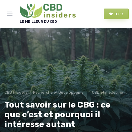
Panneau de gestion des cookies
TOPs
LE MEILLEUR DU CBD
CBD Insiders
Recherche et Développement en CBD
CBD et médecine
Tout savoir sur le CBG : ce
que c’est et pourquoi il
intéresse autant