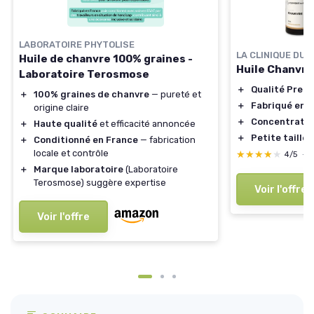
LABORATOIRE PHYTOLISE
LA CLINIQUE DU
Huile de chanvre 100% graines -
Huile Chanvre
Laboratoire Terosmose
＋
Qualité Prem
＋
100% graines de chanvre
— pureté et
＋
Fabriqué en 
origine claire
＋
Concentratio
＋
Haute qualité
et efficacité annoncée
＋
Petite taille
f
＋
Conditionné en France
— fabrication
locale et contrôle
★★★★★
★★★★★
4/5
—
＋
Marque laboratoire
(Laboratoire
Terosmose) suggère expertise
Voir l'offre
Voir l'offre