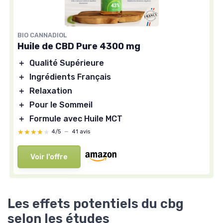
BIO CANNADIOL
Huile de CBD Pure 4300 mg
＋
Qualité Supérieure
＋
Ingrédients Français
＋
Relaxation
＋
Pour le Sommeil
＋
Formule avec Huile MCT
★★★★★
★★★★★
4/5
—
41 avis
Voir l'offre
Les effets potentiels du cbg
selon les études