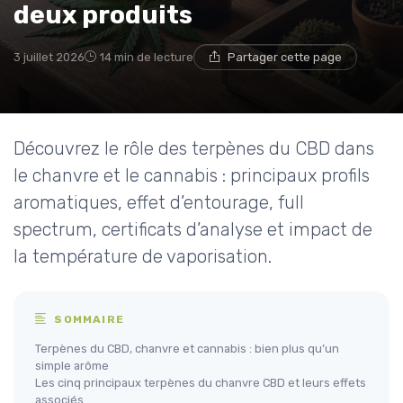
deux produits
3 juillet 2026
14 min de lecture
Partager cette page
Découvrez le rôle des terpènes du CBD dans
le chanvre et le cannabis : principaux profils
aromatiques, effet d’entourage, full
spectrum, certificats d’analyse et impact de
la température de vaporisation.
SOMMAIRE
Terpènes du CBD, chanvre et cannabis : bien plus qu’un
simple arôme
Les cinq principaux terpènes du chanvre CBD et leurs effets
associés