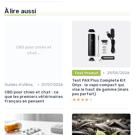
À lire aussi
CBD pour chien et
chat...
•
29/05/2026
Test Produit
Test PAX Plus Complete Kit
•
Guides d'utilisation
01/07/2026
Onyx : le vapo compact qui
vise le haut de gamme (mais
CBD pour chien et chat : ce
pas parfait)
que les premiers vétérinaires
★★★★★
★★★★★
français en pensent