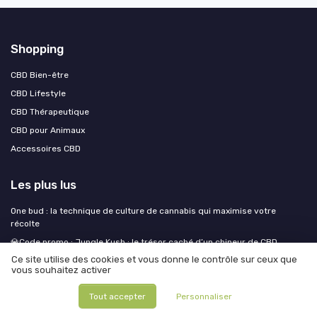
Shopping
CBD Bien-être
CBD Lifestyle
CBD Thérapeutique
CBD pour Animaux
Accessoires CBD
Les plus lus
One bud : la technique de culture de cannabis qui maximise votre
récolte
💎Code promo : Jungle Kush : le trésor caché d’un chineur de CBD
Ce site utilise des cookies et vous donne le contrôle sur ceux que
Test CALIU CBD - Huile de CBD Bio 40% : une dose de bien-être à l'arôme
vous souhaitez activer
menthe
Comment éviter un test salivaire positif au THC ?
Tout accepter
Personnaliser
Les graines de CBD : légales en France et prêtes à cultiver