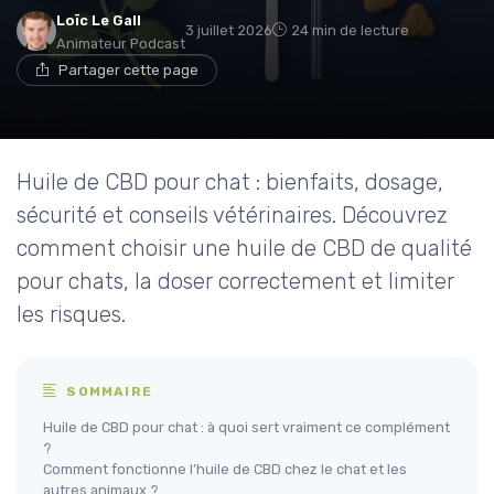
Loïc Le Gall
3 juillet 2026
24 min de lecture
Animateur Podcast
Partager cette page
Huile de CBD pour chat : bienfaits, dosage,
sécurité et conseils vétérinaires. Découvrez
comment choisir une huile de CBD de qualité
pour chats, la doser correctement et limiter
les risques.
SOMMAIRE
Huile de CBD pour chat : à quoi sert vraiment ce complément
?
Comment fonctionne l’huile de CBD chez le chat et les
autres animaux ?