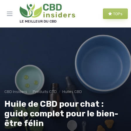
Panneau de gestion des cookies
TOPs
LE MEILLEUR DU CBD
CBD Insiders
Produits CBD
Huiles CBD
Huile de CBD pour chat :
guide complet pour le bien-
être félin