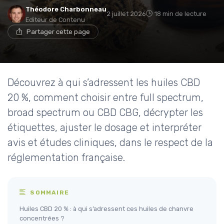
Théodore Charbonneau
2 juillet 2026
18 min de lecture
Editeur de Contenu
Partager cette page
Découvrez à qui s’adressent les huiles CBD
20 %, comment choisir entre full spectrum,
broad spectrum ou CBD CBG, décrypter les
étiquettes, ajuster le dosage et interpréter
avis et études cliniques, dans le respect de la
réglementation française.
SOMMAIRE
Huiles CBD 20 % : à qui s’adressent ces huiles de chanvre
concentrées ?