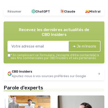
Résumer
ChatGPT
Claude
Mistral
Recevez les dernières actualités de
CBD Insiders
➔ Je m'inscris
*
En remplissant ce formulaire, j’accepte d’être contacté(e) à
des fins commerciales par CBD Insiders et ses partenaires.
CBD Insiders
Ajoutez-nous à vos sources préférées sur Google
Parole d'experts