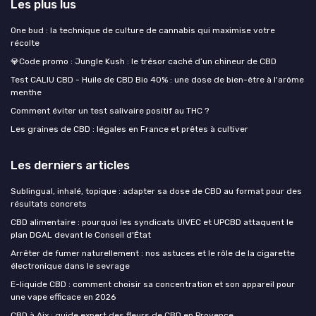
Les plus lus
One bud : la technique de culture de cannabis qui maximise votre
récolte
💎Code promo : Jungle Kush : le trésor caché d’un chineur de CBD
Test CALIU CBD - Huile de CBD Bio 40% : une dose de bien-être à l'arôme
menthe
Comment éviter un test salivaire positif au THC ?
Les graines de CBD : légales en France et prêtes à cultiver
Les derniers articles
Sublingual, inhalé, topique : adapter sa dose de CBD au format pour des
résultats concrets
CBD alimentaire : pourquoi les syndicats UIVEC et UPCBD attaquent le
plan DGAL devant le Conseil d'État
Arrêter de fumer naturellement : nos astuces et le rôle de la cigarette
électronique dans le sevrage
E-liquide CBD : comment choisir sa concentration et son appareil pour
une vape efficace en 2026
CBD à Aix : guide expert des fleurs de CBD en Provence