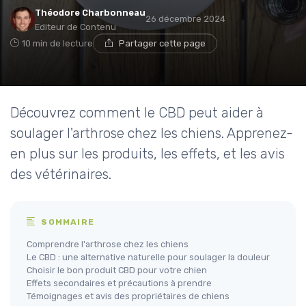
Théodore Charbonneau
26 décembre 2024
Editeur de Contenu
10 min de lecture
Partager cette page
Découvrez comment le CBD peut aider à
soulager l'arthrose chez les chiens. Apprenez-
en plus sur les produits, les effets, et les avis
des vétérinaires.
SOMMAIRE
Comprendre l'arthrose chez les chiens
Le CBD : une alternative naturelle pour soulager la douleur
Choisir le bon produit CBD pour votre chien
Effets secondaires et précautions à prendre
Témoignages et avis des propriétaires de chiens