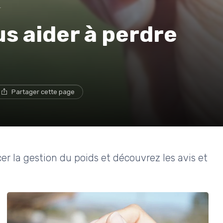
r
us aider à perdre
Partager cette page
r la gestion du poids et découvrez les avis et