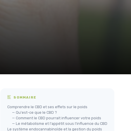
SOMMAIRE
Comprendre le CBD et ses effets sur le poids
— Qu'est-ce que le CBD ?
— Comment le CBD pourrait influencer votre poids
— Le métabolisme et l'appétit sous l'influence du CBD
Le système endocannabinoïde et la gestion du poids