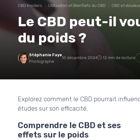
CBD Insiders
Utilisation et Bienfaits du CBD
CBD et douleu
Le CBD peut-il vo
du poids ?
Stéphanie Faye
10 décembre 2024
12 min de lecture
Photographe
Explorez comment le CBD pourrait influence
études sur son efficacité.
Comprendre le CBD et ses
effets sur le poids