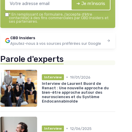
➔ Je m'inscris
*
En remplissant ce formulaire, j’accepte d’être
contacté(e) à des fins commerciales par CBD Insiders et
ses partenaires.
CBD Insiders
Ajoutez-nous à vos sources préférées sur Google
Parole d'experts
•
19/01/2026
Interview
Interview de Laurent Buord de
Renact : Une nouvelle approche du
bien-être approche autour des
neurosciences et du Système
Endocannabinoïde
•
12/06/2025
Interview