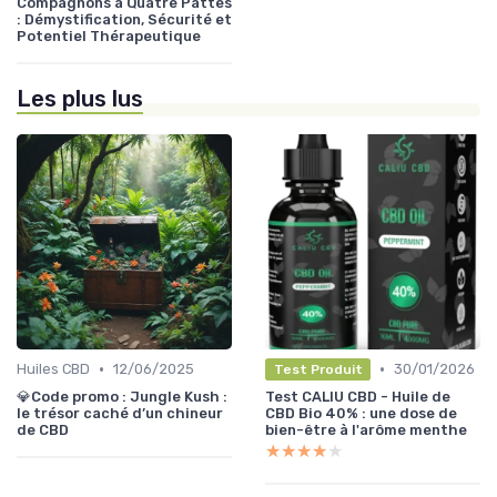
Compagnons à Quatre Pattes
: Démystification, Sécurité et
Potentiel Thérapeutique
Les plus lus
•
•
Huiles CBD
12/06/2025
30/01/2026
Test Produit
💎Code promo : Jungle Kush :
Test CALIU CBD - Huile de
le trésor caché d’un chineur
CBD Bio 40% : une dose de
de CBD
bien-être à l'arôme menthe
★★★★★
★★★★★