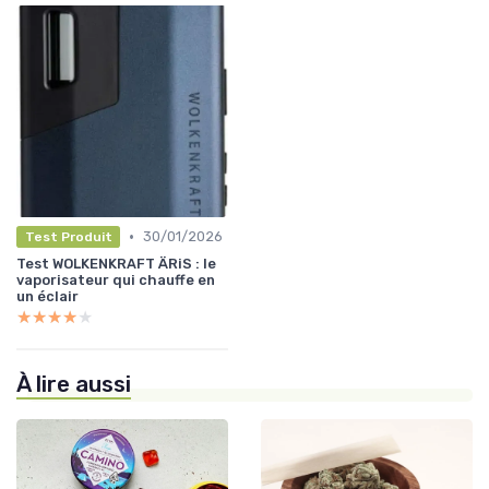
•
30/01/2026
Test Produit
Test WOLKENKRAFT ÄRiS : le
vaporisateur qui chauffe en
un éclair
★★★★★
★★★★★
À lire aussi