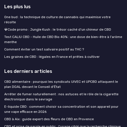
Les plus lus
One bud : la technique de culture de cannabis qui maximise votre
récolte
💎Code promo : Jungle Kush : le trésor caché d’un chineur de CBD
Test CALIU CBD - Huile de CBD Bio 40% : une dose de bien-être à l'arôme
menthe
Comment éviter un test salivaire positif au THC ?
Les graines de CBD : légales en France et prêtes à cultiver
Les derniers articles
CBD alimentaire : pourquoi les syndicats UIVEC et UPCBD attaquent le
plan DGAL devant le Conseil d'État
Arrêter de fumer naturellement : nos astuces et le rôle de la cigarette
électronique dans le sevrage
E-liquide CBD : comment choisir sa concentration et son appareil pour
une vape efficace en 2026
CBD à Aix : guide expert des fleurs de CBD en Provence
CBD et prise de parole en public : l'usage ciblé que la recherche clinique