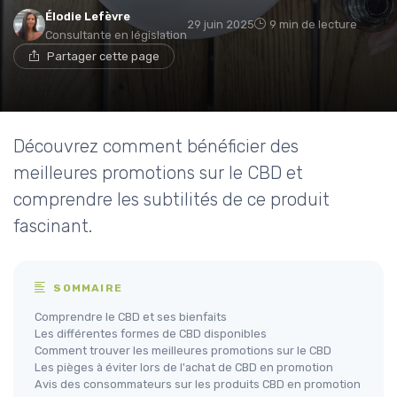
Élodie Lefèvre
29 juin 2025
9 min de lecture
Consultante en législation
Partager cette page
Découvrez comment bénéficier des
meilleures promotions sur le CBD et
comprendre les subtilités de ce produit
fascinant.
SOMMAIRE
Comprendre le CBD et ses bienfaits
Les différentes formes de CBD disponibles
Comment trouver les meilleures promotions sur le CBD
Les pièges à éviter lors de l'achat de CBD en promotion
Avis des consommateurs sur les produits CBD en promotion