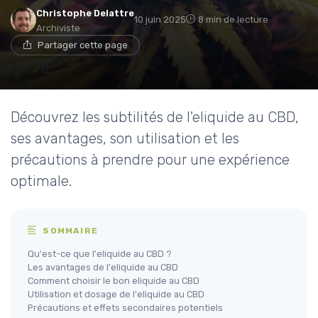
Christophe Delattre
10 juin 2025
8 min de lecture
Archiviste
Partager cette page
Découvrez les subtilités de l'eliquide au CBD,
ses avantages, son utilisation et les
précautions à prendre pour une expérience
optimale.
SOMMAIRE
Qu'est-ce que l'eliquide au CBD ?
Les avantages de l'eliquide au CBD
Comment choisir le bon eliquide au CBD
Utilisation et dosage de l'eliquide au CBD
Précautions et effets secondaires potentiels