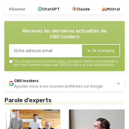
Résumer
ChatGPT
Claude
Mistral
Recevez les dernières actualités de
CBD Insiders
➔ Je m'inscris
*
En remplissant ce formulaire, j’accepte d’être contacté(e) à
des fins commerciales par CBD Insiders et ses partenaires.
CBD Insiders
Ajoutez-nous à vos sources préférées sur Google
Parole d'experts