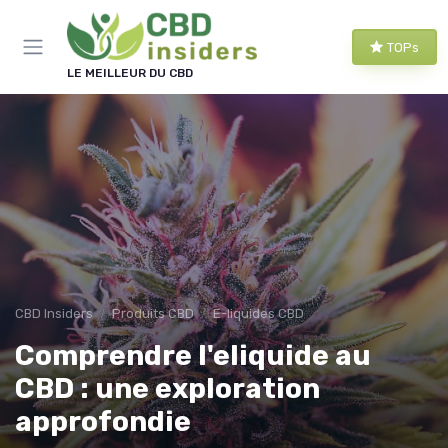
Panneau de gestion des cookies
TOPs
LE MEILLEUR DU CBD
CBD Insiders
Produits CBD
E-liquides CBD
Comprendre l'eliquide au
CBD : une exploration
approfondie