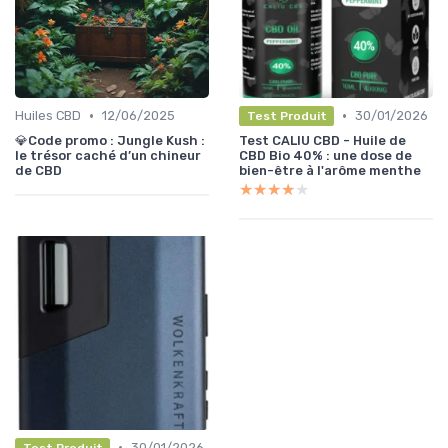
•
•
Huiles CBD
12/06/2025
30/01/2026
Test Produit
💎Code promo : Jungle Kush :
Test CALIU CBD - Huile de
le trésor caché d’un chineur
CBD Bio 40% : une dose de
de CBD
bien-être à l'arôme menthe
★★★★★
★★★★★
•
30/01/2026
Test Produit