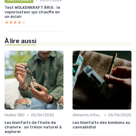
Test WOLKENKRAFT ÄRiS : le
vaporisateur qui chauffe en
un éclair
★★★★★
★★★★★
À lire aussi
•
•
Huiles CBD
05/06/2025
Aliments infusés au CBD
05/06/2025
Les bienfaits de l'huile de
Les bienfaits des bonbons au
chanvre : un trésor naturel à
cannabidiol
explorer