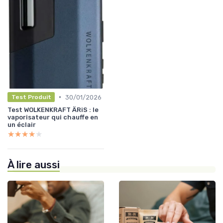
•
30/01/2026
Test Produit
Test WOLKENKRAFT ÄRiS : le
vaporisateur qui chauffe en
un éclair
★★★★★
★★★★★
À lire aussi