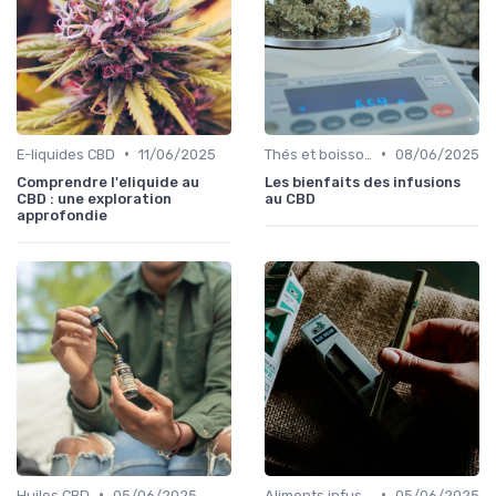
•
•
E-liquides CBD
11/06/2025
Thés et boissons infusés
08/06/2025
Comprendre l'eliquide au
Les bienfaits des infusions
CBD : une exploration
au CBD
approfondie
•
•
Huiles CBD
05/06/2025
Aliments infusés au CBD
05/06/2025