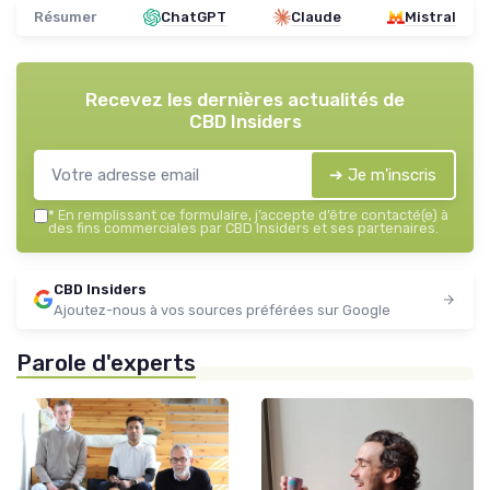
Résumer
ChatGPT
Claude
Mistral
Recevez les dernières actualités de
CBD Insiders
➔ Je m'inscris
*
En remplissant ce formulaire, j’accepte d’être contacté(e) à
des fins commerciales par CBD Insiders et ses partenaires.
CBD Insiders
Ajoutez-nous à vos sources préférées sur Google
Parole d'experts