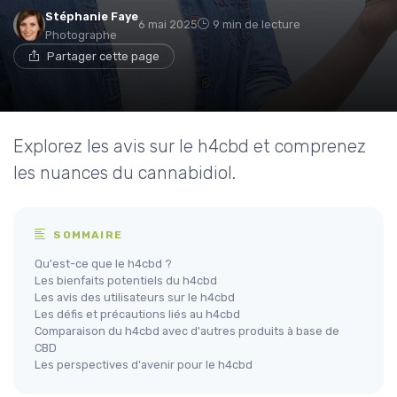
Stéphanie Faye
6 mai 2025
9 min de lecture
Photographe
Partager cette page
Explorez les avis sur le h4cbd et comprenez
les nuances du cannabidiol.
SOMMAIRE
Qu'est-ce que le h4cbd ?
Les bienfaits potentiels du h4cbd
Les avis des utilisateurs sur le h4cbd
Les défis et précautions liés au h4cbd
Comparaison du h4cbd avec d'autres produits à base de
CBD
Les perspectives d'avenir pour le h4cbd