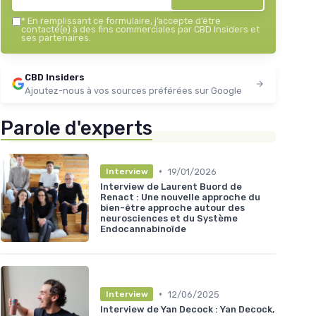
*
En remplissant ce formulaire, j’accepte d’être
contacté(e) à des fins commerciales par CBD Insiders et
ses partenaires.
CBD Insiders
Ajoutez-nous à vos sources préférées sur Google
Parole d'experts
•
19/01/2026
Interview
Interview de Laurent Buord de
Renact : Une nouvelle approche du
bien-être approche autour des
neurosciences et du Système
Endocannabinoïde
•
12/06/2025
Interview
Interview de Yan Decock : Yan Decock,