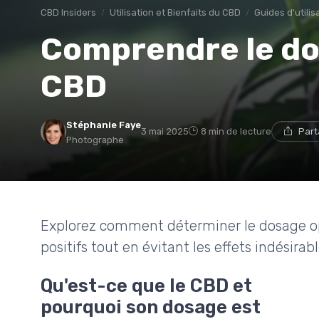
CBD Insiders
Utilisation et Bienfaits du CBD
Guides d'utilis
Comprendre le do
CBD
Stéphanie Faye
3 mai 2025
8 min de lecture
Part
Photographe
Explorez comment déterminer le dosage opt
positifs tout en évitant les effets indésirabl
Qu'est-ce que le CBD et
pourquoi son dosage est