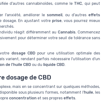
ifiée d'autres cannabinoïdes, comme le
THC
, qui peut
r l'anxiété, améliorer le
sommeil
, ou d'autres
effets
 le dosage. En ajustant votre
prise
, vous pourrez mieux
herchés.
dividu réagit différemment au
Cannabis
. Commencez
sivement pour déterminer votre seuil de tolérance sans
 votre
dosage CBD
pour une utilisation optimale des
ls varient, rendant parfois nécessaire l'utilisation d'un
on de l'huile CBD
ou du
liquide CBD
.
re dosage de CBD
plexe, mais en se concentrant sur quelques méthodes,
disponible sous plusieurs formes, notamment l'
huile
, les
ropre
concentration
et ses propres
effets
.