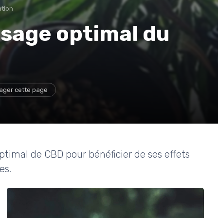
ation
sage optimal du
ager cette page
imal de CBD pour bénéficier de ses effets
es.