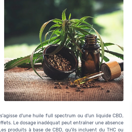
 s'agisse d'une huile full spectrum ou d'un liquide CBD,
 effets. Le dosage inadéquat peut entraîner une absence
. Les produits à base de CBD, qu'ils incluent du THC ou