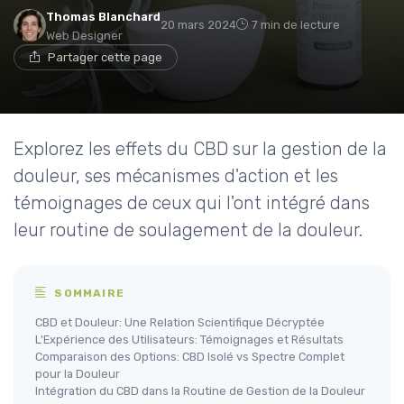
Thomas Blanchard
20 mars 2024
7 min de lecture
Web Designer
Partager cette page
Explorez les effets du CBD sur la gestion de la
douleur, ses mécanismes d'action et les
témoignages de ceux qui l'ont intégré dans
leur routine de soulagement de la douleur.
SOMMAIRE
CBD et Douleur: Une Relation Scientifique Décryptée
L'Expérience des Utilisateurs: Témoignages et Résultats
Comparaison des Options: CBD Isolé vs Spectre Complet
pour la Douleur
Intégration du CBD dans la Routine de Gestion de la Douleur