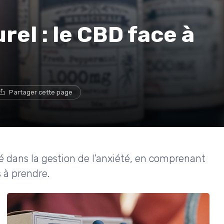
é
el : le CBD face à
Partager cette page
é dans la gestion de l'anxiété, en comprenant
s à prendre.