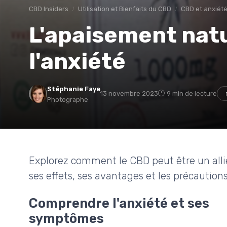
CBD Insiders
Utilisation et Bienfaits du CBD
CBD et anxiét
L'apaisement natur
l'anxiété
Stéphanie Faye
13 novembre 2023
9 min de lecture
Photographe
Explorez comment le CBD peut être un alli
ses effets, ses avantages et les précaution
Comprendre l'anxiété et ses
symptômes