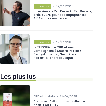
•
12/06/2025
Interview
Interview de Yan Decock : Yan Decock,
crée YDEXE pour accompagner les
PME sur le commerce
•
12/06/2025
Interview
INTERVIEW : Le CBD et nos
Compagnons à Quatre Pattes :
Démystification, Sécurité et
Potentiel Thérapeutique
Les plus lus
•
CBD et anxiété
12/06/2025
Comment éviter un test salivaire
positif au THC ?