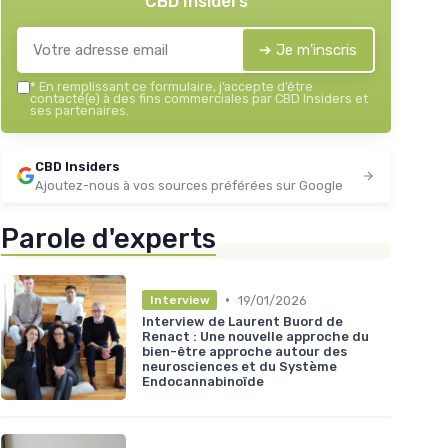
CBD Insiders
➔ Je m'inscris
*
En remplissant ce formulaire, j’accepte d’être
contacté(e) à des fins commerciales par CBD Insiders et
ses partenaires.
CBD Insiders
Ajoutez-nous à vos sources préférées sur Google
Parole d'experts
•
19/01/2026
Interview
Interview de Laurent Buord de
Renact : Une nouvelle approche du
bien-être approche autour des
neurosciences et du Système
Endocannabinoïde