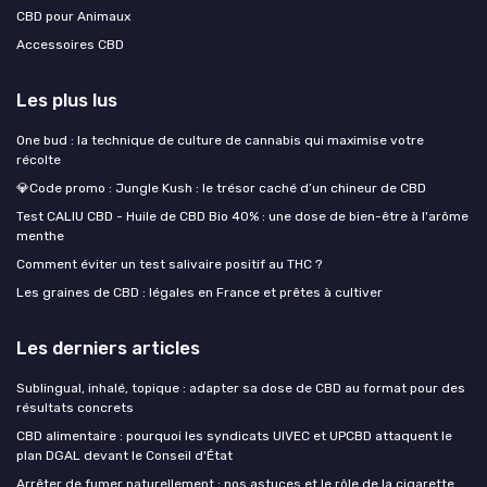
CBD pour Animaux
Accessoires CBD
Les plus lus
One bud : la technique de culture de cannabis qui maximise votre
récolte
💎Code promo : Jungle Kush : le trésor caché d’un chineur de CBD
Test CALIU CBD - Huile de CBD Bio 40% : une dose de bien-être à l'arôme
menthe
Comment éviter un test salivaire positif au THC ?
Les graines de CBD : légales en France et prêtes à cultiver
Les derniers articles
Sublingual, inhalé, topique : adapter sa dose de CBD au format pour des
résultats concrets
CBD alimentaire : pourquoi les syndicats UIVEC et UPCBD attaquent le
plan DGAL devant le Conseil d'État
Arrêter de fumer naturellement : nos astuces et le rôle de la cigarette