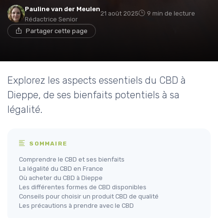
Pauline van der Meulen
21 août 2025
9 min de lecture
Rédactrice Senior
Partager cette page
Explorez les aspects essentiels du CBD à
Dieppe, de ses bienfaits potentiels à sa
légalité.
SOMMAIRE
Comprendre le CBD et ses bienfaits
La légalité du CBD en France
Où acheter du CBD à Dieppe
Les différentes formes de CBD disponibles
Conseils pour choisir un produit CBD de qualité
Les précautions à prendre avec le CBD