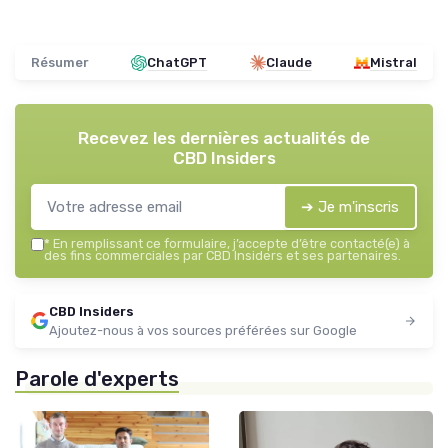
Résumer
ChatGPT
Claude
Mistral
Recevez les dernières actualités de
CBD Insiders
➔ Je m'inscris
*
En remplissant ce formulaire, j’accepte d’être contacté(e) à
des fins commerciales par CBD Insiders et ses partenaires.
CBD Insiders
Ajoutez-nous à vos sources préférées sur Google
Parole d'experts