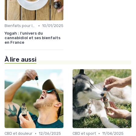
•
Bienfaits pour la santé
10/01/2025
Yogah : l'univers du
cannabidiol et ses bienfaits
en France
À lire aussi
•
•
CBD et douleur
12/06/2025
CBD et sport
11/04/2025