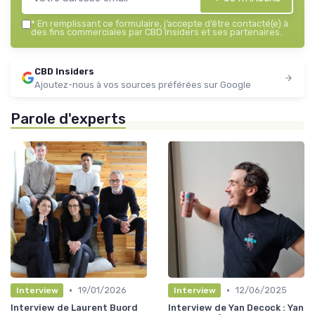
*
En remplissant ce formulaire, j’accepte d’être contacté(e) à
des fins commerciales par CBD Insiders et ses partenaires.
CBD Insiders
Ajoutez-nous à vos sources préférées sur Google
Parole d'experts
•
•
19/01/2026
12/06/2025
Interview
Interview
Interview de Laurent Buord
Interview de Yan Decock : Yan