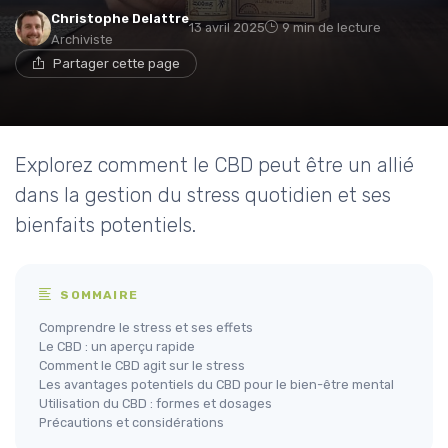
Christophe Delattre
13 avril 2025
9 min de lecture
Archiviste
Partager cette page
Explorez comment le CBD peut être un allié
dans la gestion du stress quotidien et ses
bienfaits potentiels.
SOMMAIRE
Comprendre le stress et ses effets
Le CBD : un aperçu rapide
Comment le CBD agit sur le stress
Les avantages potentiels du CBD pour le bien-être mental
Utilisation du CBD : formes et dosages
Précautions et considérations