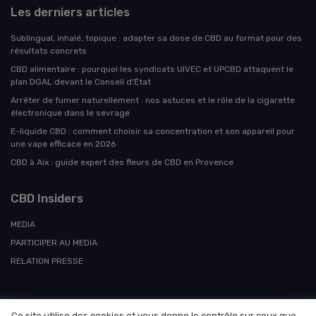
Les derniers articles
Sublingual, inhalé, topique : adapter sa dose de CBD au format pour des
résultats concrets
CBD alimentaire : pourquoi les syndicats UIVEC et UPCBD attaquent le
plan DGAL devant le Conseil d'État
Arrêter de fumer naturellement : nos astuces et le rôle de la cigarette
électronique dans le sevrage
E-liquide CBD : comment choisir sa concentration et son appareil pour
une vape efficace en 2026
CBD à Aix : guide expert des fleurs de CBD en Provence
CBD Insiders
MEDIA
PARTICIPER AU MEDIA
RELATION PRESSE
Ce site utilise des cookies et vous donne le contrôle sur ceux que