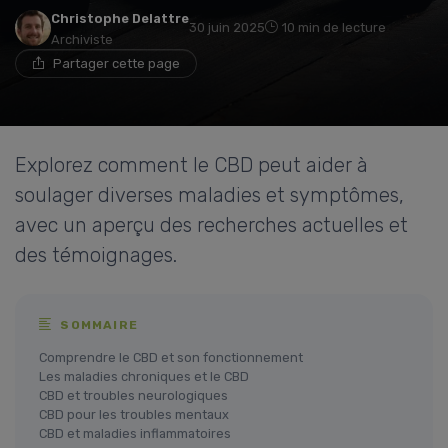
Christophe Delattre
30 juin 2025
10 min de lecture
Archiviste
Partager cette page
Explorez comment le CBD peut aider à
soulager diverses maladies et symptômes,
avec un aperçu des recherches actuelles et
des témoignages.
SOMMAIRE
Comprendre le CBD et son fonctionnement
Les maladies chroniques et le CBD
CBD et troubles neurologiques
CBD pour les troubles mentaux
CBD et maladies inflammatoires