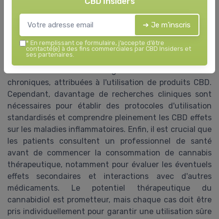
significatives, ce qui pourrait soulager les symptômes
CBD Insiders
chez les patients atteints de diverses maladies
inflammatoires. Les produits à base de CBD, comme
➔ Je m'inscris
l'huile de CBD ou autres formes de consommation,
*
En remplissant ce formulaire, j’accepte d’être
sont de plus en plus utilisés en tant que solutions
contacté(e) à des fins commerciales par CBD Insiders et
ses partenaires.
thérapeutiques potentielles. Des patients rapportent
des améliorations dans la gestion de leurs douleurs
chroniques, attribuées à l'utilisation de produits CBD.
Cependant, davantage de recherches cliniques sont
nécessaires pour établir des protocoles d'utilisation
standardisés et comprendre pleinement les CBD effets
sur les maladies inflammatoires. Enfin, il est crucial que
les patients consultent un professionnel de santé
avant de commencer la consommation de cannabis
thérapeutique, notamment pour évaluer les éventuels
effets secondaires et interactions avec d'autres
médicaments. Le potentiel thérapeutique du
cannabidiol est prometteur, mais chaque cas doit être
pris individuellement pour garantir une utilisation sûre