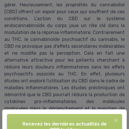
gérer. Heureusement, les propriétés du cannabidiol
(CBD) offrent un espoir pour ceux qui souffrent de ces
conditions. L'action du CBD sur le système
endocannabinoïde du corps joue un rôle clé dans la
modulation de la réponse inflammatoire. Contrairement
au THC, le cannabinoïde psychoactif du cannabis, le
CBD ne provoque pas d'effets secondaires indésirables
et ne modifie pas la perception. Cela en fait une
alternative attractive pour les patients cherchant à
réduire leurs douleurs inflammatoires sans les effets
psychoactifs associés au THC. En effet, plusieurs
études ont exploré l'utilisation du CBD dans le cadre de
maladies inflammatoires. Les études précliniques ont
démontré que le CBD pourrait réduire la production de
cytokines pro-inflammatoires, des molécules
impliquées dans le déclenchement et le maintien de
l'inflammation. Ces résultats suggèrent que le CBD
possède des propriétés anti-inflammatoires
Recevez les dernières actualités de