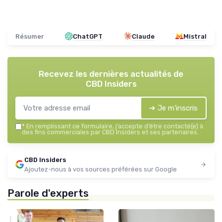
Résumer
ChatGPT
Claude
Mistral
Recevez les dernières actualités de
CBD Insiders
➔ Je m'inscris
*
En remplissant ce formulaire, j’accepte d’être contacté(e) à
des fins commerciales par CBD Insiders et ses partenaires.
CBD Insiders
Ajoutez-nous à vos sources préférées sur Google
Parole d'experts