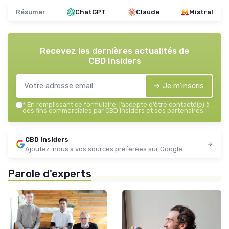
Résumer
ChatGPT
Claude
Mistral
Recevez les dernières actualités de
CBD Insiders
➔ Je m'inscris
*
En remplissant ce formulaire, j’accepte d’être contacté(e) à
des fins commerciales par CBD Insiders et ses partenaires.
CBD Insiders
Ajoutez-nous à vos sources préférées sur Google
Parole d'experts