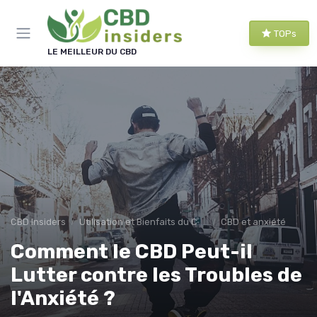
Panneau de gestion des cookies
TOPs
LE MEILLEUR DU CBD
CBD Insiders
Utilisation et Bienfaits du CBD
CBD et anxiété
Comment le CBD Peut-il
Lutter contre les Troubles de
l'Anxiété ?