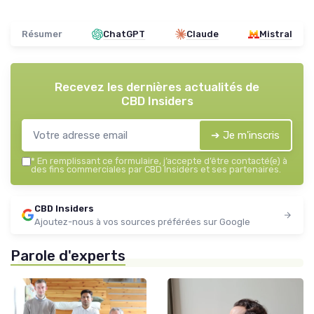
Résumer
ChatGPT
Claude
Mistral
Recevez les dernières actualités de
CBD Insiders
➔ Je m'inscris
*
En remplissant ce formulaire, j’accepte d’être contacté(e) à
des fins commerciales par CBD Insiders et ses partenaires.
CBD Insiders
Ajoutez-nous à vos sources préférées sur Google
Parole d'experts