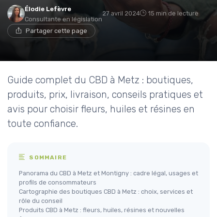
Élodie Lefèvre
27 avril 2024
15 min de lecture
Consultante en législation
Partager cette page
Guide complet du CBD à Metz : boutiques,
produits, prix, livraison, conseils pratiques et
avis pour choisir fleurs, huiles et résines en
toute confiance.
SOMMAIRE
Panorama du CBD à Metz et Montigny : cadre légal, usages et
profils de consommateurs
Cartographie des boutiques CBD à Metz : choix, services et
rôle du conseil
Produits CBD à Metz : fleurs, huiles, résines et nouvelles