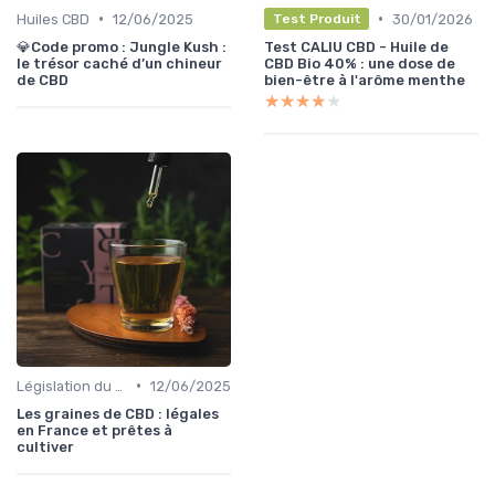
•
•
Huiles CBD
12/06/2025
30/01/2026
Test Produit
💎Code promo : Jungle Kush :
Test CALIU CBD - Huile de
le trésor caché d’un chineur
CBD Bio 40% : une dose de
de CBD
bien-être à l'arôme menthe
★★★★★
★★★★★
•
Législation du CBD
12/06/2025
Les graines de CBD : légales
en France et prêtes à
cultiver