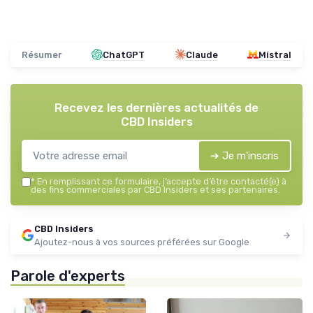
Résumer
ChatGPT
Claude
Mistral
Recevez les dernières actualités de
CBD Insiders
➔ Je m'inscris
*
En remplissant ce formulaire, j’accepte d’être contacté(e) à
des fins commerciales par CBD Insiders et ses partenaires.
CBD Insiders
Ajoutez-nous à vos sources préférées sur Google
Parole d'experts