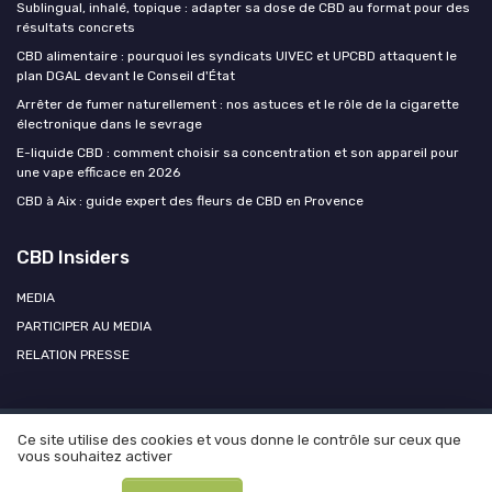
Sublingual, inhalé, topique : adapter sa dose de CBD au format pour des
résultats concrets
CBD alimentaire : pourquoi les syndicats UIVEC et UPCBD attaquent le
plan DGAL devant le Conseil d'État
Arrêter de fumer naturellement : nos astuces et le rôle de la cigarette
électronique dans le sevrage
E-liquide CBD : comment choisir sa concentration et son appareil pour
une vape efficace en 2026
CBD à Aix : guide expert des fleurs de CBD en Provence
CBD Insiders
MEDIA
PARTICIPER AU MEDIA
RELATION PRESSE
Ce site utilise des cookies et vous donne le contrôle sur ceux que
Mentions légales
Politique de confidentialité
Participer au
vous souhaitez activer
média ?
Contacter CBD Insiders