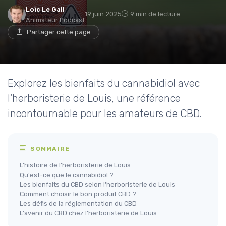
Loïc Le Gall
19 juin 2025
9 min de lecture
Animateur Podcast
Partager cette page
Explorez les bienfaits du cannabidiol avec
l'herboristerie de Louis, une référence
incontournable pour les amateurs de CBD.
SOMMAIRE
L'histoire de l'herboristerie de Louis
Qu'est-ce que le cannabidiol ?
Les bienfaits du CBD selon l'herboristerie de Louis
Comment choisir le bon produit CBD ?
Les défis de la réglementation du CBD
L'avenir du CBD chez l'herboristerie de Louis