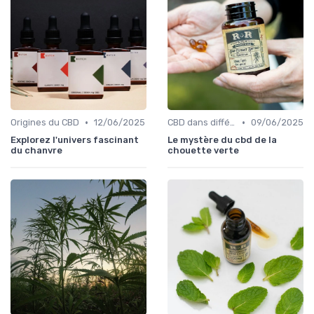
•
•
Origines du CBD
12/06/2025
CBD dans différentes cultures
09/06/2025
Explorez l'univers fascinant
Le mystère du cbd de la
du chanvre
chouette verte