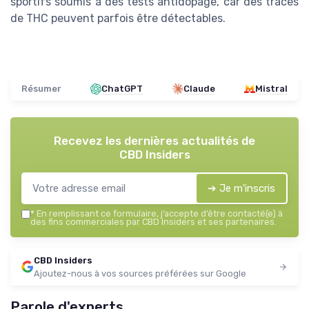
sportifs soumis à des tests antidopage, car des traces
de THC peuvent parfois être détectables.
Résumer
ChatGPT
Claude
Mistral
Recevez les dernières actualités de
CBD Insiders
➔ Je m'inscris
*
En remplissant ce formulaire, j’accepte d’être contacté(e) à
des fins commerciales par CBD Insiders et ses partenaires.
CBD Insiders
Ajoutez-nous à vos sources préférées sur Google
Parole d'experts