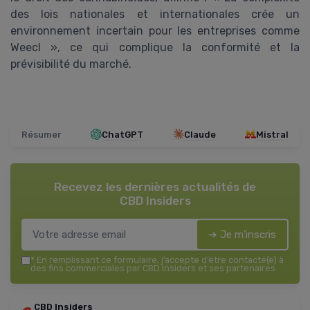
des lois nationales et internationales crée un
environnement incertain pour les entreprises comme
Weecl », ce qui complique la conformité et la
prévisibilité du marché.
Résumer
ChatGPT
Claude
Mistral
Recevez les dernières actualités de
CBD Insiders
➔ Je m'inscris
*
En remplissant ce formulaire, j’accepte d’être contacté(e) à
des fins commerciales par CBD Insiders et ses partenaires.
CBD Insiders