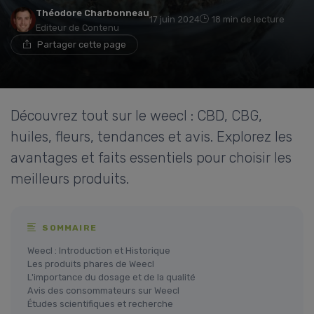
Théodore Charbonneau
17 juin 2024
18 min de lecture
Editeur de Contenu
Partager cette page
Découvrez tout sur le weecl : CBD, CBG,
huiles, fleurs, tendances et avis. Explorez les
avantages et faits essentiels pour choisir les
meilleurs produits.
SOMMAIRE
Weecl : Introduction et Historique
Les produits phares de Weecl
L'importance du dosage et de la qualité
Avis des consommateurs sur Weecl
Études scientifiques et recherche