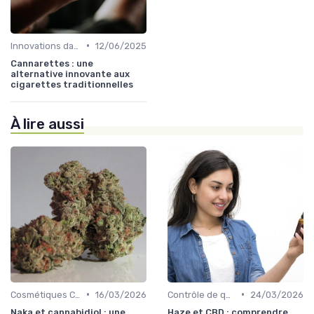
•
Innovations dans le CBD
12/06/2025
Cannarettes : une
alternative innovante aux
cigarettes traditionnelles
À lire aussi
•
•
Cosmétiques CBD
16/03/2026
Contrôle de qualité
24/03/2026
Naka et cannabidiol : une
Haze et CBD : comprendre