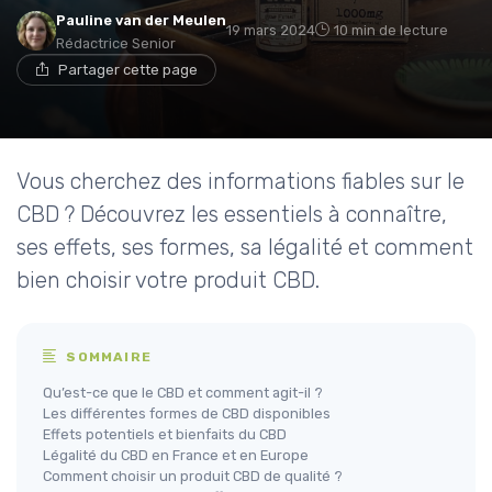
Pauline van der Meulen
19 mars 2024
10 min de lecture
Rédactrice Senior
Partager cette page
Vous cherchez des informations fiables sur le
CBD ? Découvrez les essentiels à connaître,
ses effets, ses formes, sa légalité et comment
bien choisir votre produit CBD.
SOMMAIRE
Qu’est-ce que le CBD et comment agit-il ?
Les différentes formes de CBD disponibles
Effets potentiels et bienfaits du CBD
Légalité du CBD en France et en Europe
Comment choisir un produit CBD de qualité ?