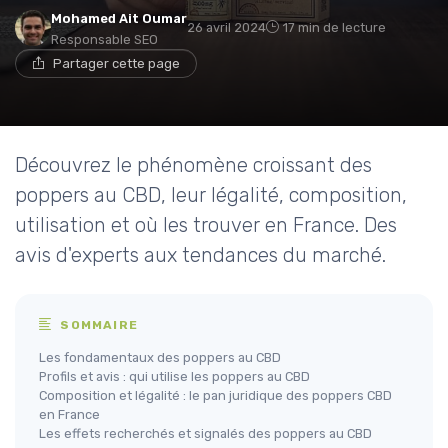
Mohamed Ait Oumar
26 avril 2024
17 min de lecture
Responsable SEO
Partager cette page
Découvrez le phénomène croissant des
poppers au CBD, leur légalité, composition,
utilisation et où les trouver en France. Des
avis d'experts aux tendances du marché.
SOMMAIRE
Les fondamentaux des poppers au CBD
Profils et avis : qui utilise les poppers au CBD
Composition et légalité : le pan juridique des poppers CBD
en France
Les effets recherchés et signalés des poppers au CBD