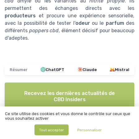
cbd amyle
ou les variantes au
nitrite propyle
. Ils
permettent des échanges directs avec les
producteurs
et procure une expérience sensorielle,
avec la possibilité de tester l'
odeur
ou le
parfum
des
différents
poppers cbd
, élément décisif pour beaucoup
d'adeptes.
Résumer
ChatGPT
Claude
Mistral
Recevez les dernières actualités de
CBD Insiders
Ce site utilise des cookies et vous donne le contrôle sur ceux que
➔ Je m'inscris
vous souhaitez activer
*
En remplissant ce formulaire, j’accepte d’être contacté(e) à
des fins commerciales par CBD Insiders et ses partenaires.
Tout accepter
Personnaliser