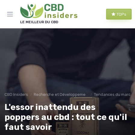
Panneau de gestion des cookies
TOPs
LE MEILLEUR DU CBD
CBD Insiders
Recherche et Développement en CBD
Tendances du march
L'essor inattendu des
poppers au cbd : tout ce qu'il
faut savoir