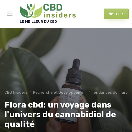
Panneau de gestion des cookies
TOPs
LE MEILLEUR DU CBD
CBD Insiders
Recherche et Développement en CBD
Tendances du march
Flora cbd: un voyage dans
l'univers du cannabidiol de
qualité