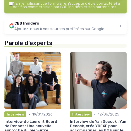
*
En remplissant ce formulaire, j’accepte d’être contacté(e) à
des fins commerciales par CBD Insiders et ses partenaires.
CBD Insiders
Ajoutez-nous à vos sources préférées sur Google
Parole d'experts
•
•
19/01/2026
12/06/2025
Interview
Interview
Interview de Laurent Buord
Interview de Yan Decock : Yan
de Renact : Une nouvelle
Decock, crée YDEXE pour
approche du bien-être
accompagner les PME sur le