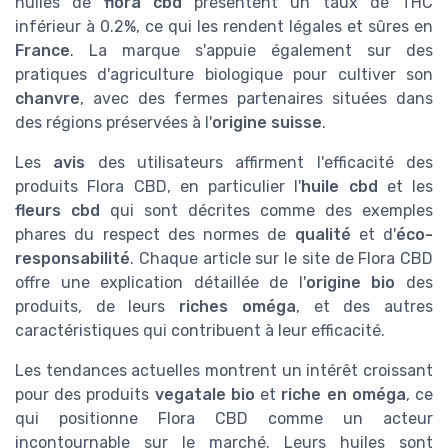
huiles de
flora cbd
présentent un taux de THC
inférieur à 0.2%, ce qui les rendent légales et sûres en
France
. La marque s'appuie également sur des
pratiques d'agriculture biologique pour cultiver son
chanvre
, avec des fermes partenaires situées dans
des régions préservées à l'
origine suisse
.
Les
avis
des utilisateurs affirment l'efficacité des
produits Flora CBD, en particulier l'
huile cbd
et les
fleurs cbd
qui sont décrites comme des exemples
phares du respect des normes de
qualité
et d'
éco-
responsabilité
. Chaque article sur le site de Flora CBD
offre une explication détaillée de l'
origine bio
des
produits, de leurs
riches oméga
, et des autres
caractéristiques qui contribuent à leur efficacité.
Les tendances actuelles montrent un intérêt croissant
pour des produits
vegatale bio
et
riche en oméga
, ce
qui positionne Flora CBD comme un acteur
incontournable sur le marché. Leurs huiles sont