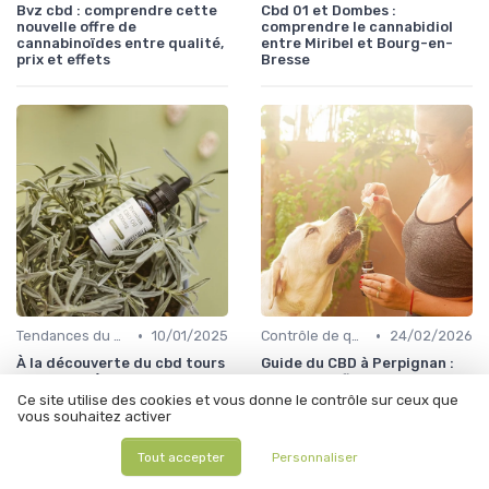
Bvz cbd : comprendre cette
Cbd 01 et Dombes :
nouvelle offre de
comprendre le cannabidiol
cannabinoïdes entre qualité,
entre Miribel et Bourg-en-
prix et effets
Bresse
•
•
Tendances du marché
10/01/2025
Contrôle de qualité
24/02/2026
À la découverte du cbd tours
Guide du CBD à Perpignan :
: un marché local en pleine
boutiques, fleurs et huiles de
expansion
qualité
Ce site utilise des cookies et vous donne le contrôle sur ceux que
vous souhaitez activer
Tout accepter
Personnaliser