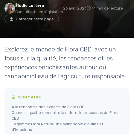
Élodie Lefèvre
26 avril 2024
14 min de lecture
Consultante en législation
Partager cette page
Explorez le monde de Flora CBD, avec un
focus sur la qualité, les tendances et les
expériences enrichissantes autour du
cannabidiol issu de l'agriculture responsable.
SOMMAIRE
À la rencontre des experts de Flora CBD
Quand la qualité rencontre la nature: le processus de Flora
CBD
La gamme Flora Natura: une symphonie d'huiles et
d'infusions