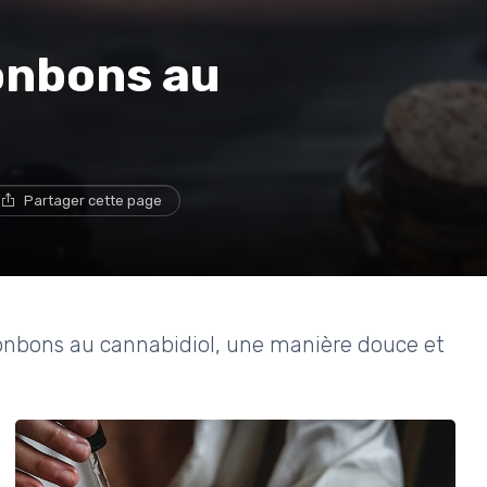
onbons au
Partager cette page
bonbons au cannabidiol, une manière douce et