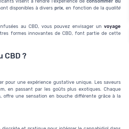
bricants visent à rendre l'expérience de
consommer du
ont disponibles à divers
prix
, en fonction de la
qualité
s infusées au CBD, vous pouvez envisager un
voyage
utres formes innovantes de CBD, font partie de cette
au CBD ?
er pour une expérience gustative unique. Les saveurs
um, en passant par les goûts plus exotiques. Chaque
, offre une sensation en bouche différente grâce à la
scrète et pratique pour intégrer le cannabidiol dans