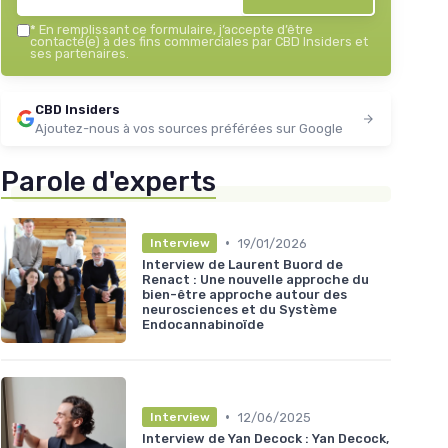
*
En remplissant ce formulaire, j’accepte d’être
contacté(e) à des fins commerciales par CBD Insiders et
ses partenaires.
CBD Insiders
Ajoutez-nous à vos sources préférées sur Google
Parole d'experts
•
19/01/2026
Interview
Interview de Laurent Buord de
Renact : Une nouvelle approche du
bien-être approche autour des
neurosciences et du Système
Endocannabinoïde
•
12/06/2025
Interview
Interview de Yan Decock : Yan Decock,