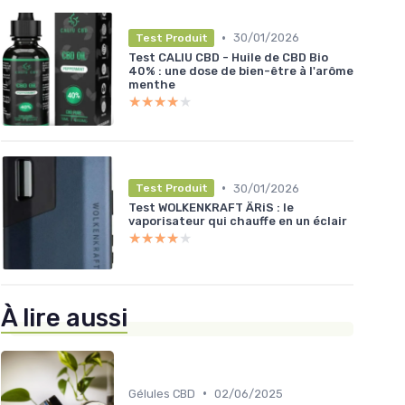
•
30/01/2026
Test Produit
Test CALIU CBD - Huile de CBD Bio
40% : une dose de bien-être à l'arôme
menthe
★★★★★
★★★★★
•
30/01/2026
Test Produit
Test WOLKENKRAFT ÄRiS : le
vaporisateur qui chauffe en un éclair
★★★★★
★★★★★
À lire aussi
•
Gélules CBD
02/06/2025