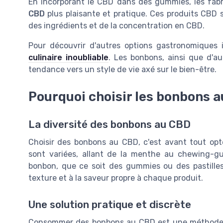
En incorporant le CBD dans des
gummies
, les fa
CBD
plus plaisante et pratique. Ces
produits CBD
s
des ingrédients et de la concentration en CBD.
Pour découvrir d'autres options gastronomique
culinaire inoubliable
. Les bonbons, ainsi que d'a
tendance vers un style de vie axé sur le bien-être.
Pourquoi choisir les bonbons 
La diversité des bonbons au CBD
Choisir des bonbons au CBD, c'est avant tout opt
sont variées, allant de la menthe au chewing-g
bonbon, que ce soit des gummies ou des pastilles
texture et à la saveur propre à chaque produit.
Une solution pratique et discrète
Consommer des bonbons au CBD est une méthode di