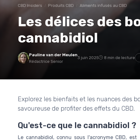
CBD Insiders
Produits CBD
Aliments infusés au CBD
Les délices des b
cannabidiol
Pauline van der Meulen
3 juin 2025
8 min de lecture
Rédactrice Senior
Explorez les bienfaits et les nuances des 
savoureuse de profiter des effets du CBD.
Qu'est-ce que le cannabidiol ?
Le cannabidiol, connu sous l'acronyme CBD, est