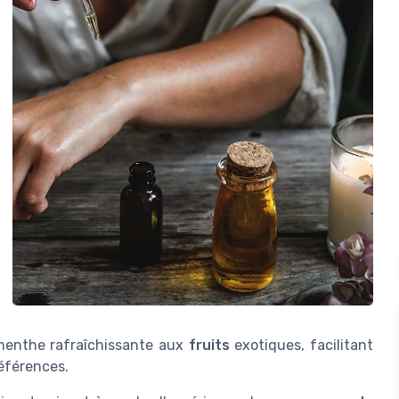
menthe
rafraîchissante aux
fruits
exotiques, facilitant
références.