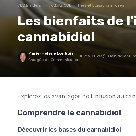
CBD Insiders
Produits CBD
Thés et boissons infusés
Les bienfaits de l
cannabidiol
Marie-Hélène Lonbois
18 mai 2025
8 min de lectur
Chargée de Communication
Explorez les avantages de l'infusion au cann
Comprendre le cannabidiol
Découvrir les bases du cannabidiol