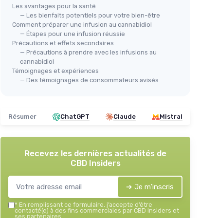
Les avantages pour la santé
— Les bienfaits potentiels pour votre bien-être
Comment préparer une infusion au cannabidiol
— Étapes pour une infusion réussie
Précautions et effets secondaires
— Précautions à prendre avec les infusions au
cannabidiol
Témoignages et expériences
— Des témoignages de consommateurs avisés
Résumer
ChatGPT
Claude
Mistral
Recevez les dernières actualités de
CBD Insiders
➔ Je m'inscris
*
En remplissant ce formulaire, j’accepte d’être
contacté(e) à des fins commerciales par CBD Insiders et
ses partenaires.