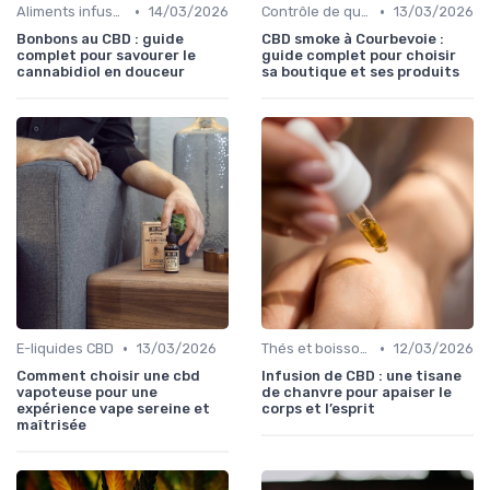
•
•
Aliments infusés au CBD
14/03/2026
Contrôle de qualité
13/03/2026
Bonbons au CBD : guide
CBD smoke à Courbevoie :
complet pour savourer le
guide complet pour choisir
cannabidiol en douceur
sa boutique et ses produits
•
•
E-liquides CBD
13/03/2026
Thés et boissons infusés
12/03/2026
Comment choisir une cbd
Infusion de CBD : une tisane
vapoteuse pour une
de chanvre pour apaiser le
expérience vape sereine et
corps et l’esprit
maîtrisée