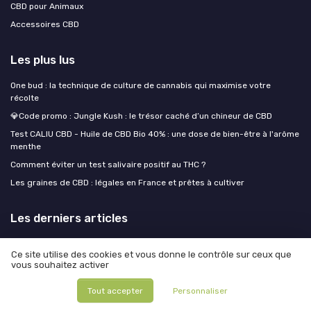
CBD pour Animaux
Accessoires CBD
Les plus lus
One bud : la technique de culture de cannabis qui maximise votre
récolte
💎Code promo : Jungle Kush : le trésor caché d’un chineur de CBD
Test CALIU CBD - Huile de CBD Bio 40% : une dose de bien-être à l'arôme
menthe
Comment éviter un test salivaire positif au THC ?
Les graines de CBD : légales en France et prêtes à cultiver
Les derniers articles
Sublingual, inhalé, topique : adapter sa dose de CBD au format pour des
Ce site utilise des cookies et vous donne le contrôle sur ceux que
résultats concrets
vous souhaitez activer
CBD alimentaire : pourquoi les syndicats UIVEC et UPCBD attaquent le
plan DGAL devant le Conseil d'État
Tout accepter
Personnaliser
Arrêter de fumer naturellement : nos astuces et le rôle de la cigarette