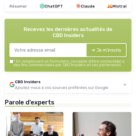
Résumer
ChatGPT
Claude
Mistral
Recevez les dernières actualités de
CBD Insiders
➔ Je m'inscris
*
En remplissant ce formulaire, j’accepte d’être contacté(e) à
des fins commerciales par CBD Insiders et ses partenaires.
CBD Insiders
Ajoutez-nous à vos sources préférées sur Google
Parole d'experts