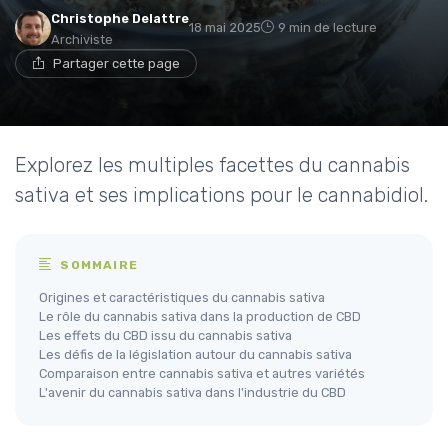
Christophe Delattre
18 mai 2025
9 min de lecture
Archiviste
Partager cette page
Explorez les multiples facettes du cannabis
sativa et ses implications pour le cannabidiol.
SOMMAIRE
Origines et caractéristiques du cannabis sativa
Le rôle du cannabis sativa dans la production de CBD
Les effets du CBD issu du cannabis sativa
Les défis de la législation autour du cannabis sativa
Comparaison entre cannabis sativa et autres variétés
L'avenir du cannabis sativa dans l'industrie du CBD