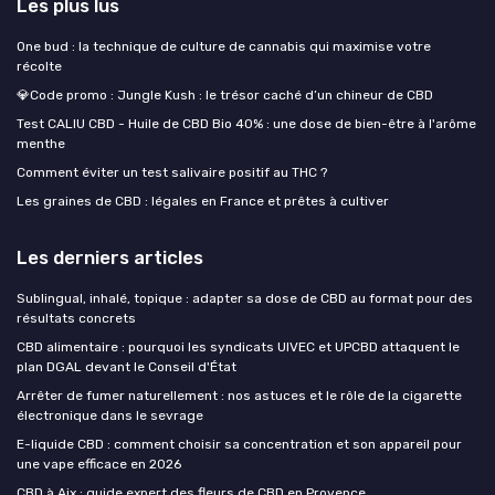
Les plus lus
One bud : la technique de culture de cannabis qui maximise votre
récolte
💎Code promo : Jungle Kush : le trésor caché d’un chineur de CBD
Test CALIU CBD - Huile de CBD Bio 40% : une dose de bien-être à l'arôme
menthe
Comment éviter un test salivaire positif au THC ?
Les graines de CBD : légales en France et prêtes à cultiver
Les derniers articles
Sublingual, inhalé, topique : adapter sa dose de CBD au format pour des
résultats concrets
CBD alimentaire : pourquoi les syndicats UIVEC et UPCBD attaquent le
plan DGAL devant le Conseil d'État
Arrêter de fumer naturellement : nos astuces et le rôle de la cigarette
électronique dans le sevrage
E-liquide CBD : comment choisir sa concentration et son appareil pour
une vape efficace en 2026
CBD à Aix : guide expert des fleurs de CBD en Provence