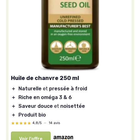
Huile de chanvre 250 ml
＋
Naturelle
et
pressée à froid
＋
Riche en oméga 3 & 6
＋
Saveur douce
et
noisettée
＋
Produit bio
★★★★★
★★★★★
4,8/5
—
14 avis
Voir l'offre