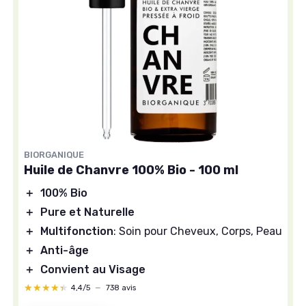
BIORGANIQUE
Huile de Chanvre 100% Bio - 100 ml
＋
100% Bio
＋
Pure et Naturelle
＋
Multifonction
: Soin pour Cheveux, Corps, Peau
＋
Anti-âge
＋
Convient au Visage
★★★★★
★★★★★
4,4/5
—
738 avis