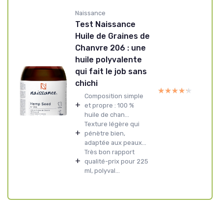
Naissance
Test Naissance
Huile de Graines de
Chanvre 206 : une
huile polyvalente
qui fait le job sans
chichi
★★★★★
★★★★★
Composition simple
+
et propre : 100 %
huile de chan...
Texture légère qui
+
pénètre bien,
adaptée aux peaux...
Très bon rapport
+
qualité-prix pour 225
ml, polyval...