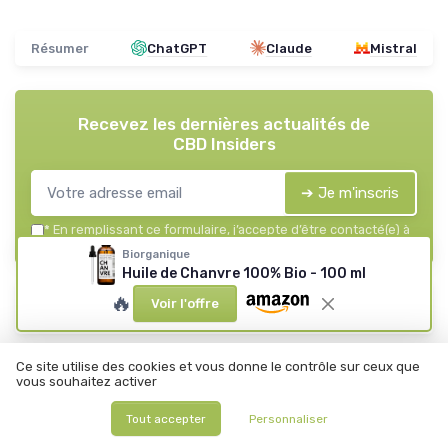
Résumer
ChatGPT
Claude
Mistral
Recevez les dernières actualités de
CBD Insiders
➔ Je m'inscris
*
En remplissant ce formulaire, j’accepte d’être contacté(e) à
des fins commerciales par CBD Insiders et ses partenaires.
Biorganique
Huile de Chanvre 100% Bio - 100 ml
CBD Insiders
🔥
Voir l'offre
Ajoutez-nous à vos sources préférées sur Google
Parole d'experts
Ce site utilise des cookies et vous donne le contrôle sur ceux que
vous souhaitez activer
Tout accepter
Personnaliser