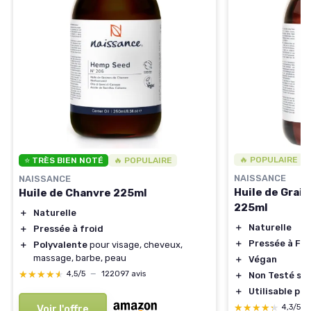
🔥 POPULAIRE
⭐ TRÈS BIEN NOTÉ
🔥 POPULAIRE
NAISSANCE
NAISSANCE
Huile de Grain
Huile de Chanvre 225ml
225ml
＋
Naturelle
＋
Naturelle
＋
Pressée à froid
＋
Pressée à Fro
＋
Polyvalente
pour visage, cheveux,
massage, barbe, peau
＋
Végan
★★★★★
★★★★★
4,5/5
—
122097 avis
＋
Non Testé sur
＋
Utilisable po
★★★★★
★★★★★
Voir l'offre
4,3/5