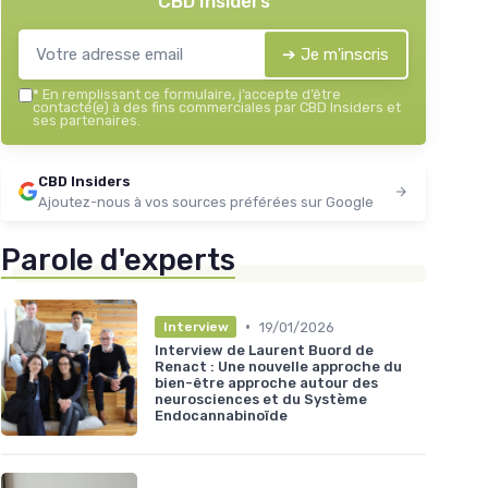
CBD Insiders
＋
Effet
Chaud/Froid
＋
Convient aux enfants à partir de
7 ans
＋
Facile à utiliser en
crème de massage
➔ Je m'inscris
＋
Format pratique de
50 ml
*
En remplissant ce formulaire, j’accepte d’être
★★★★★
★★★★★
4,1/5
—
71 avis
contacté(e) à des fins commerciales par CBD Insiders et
ses partenaires.
Voir l'offre
CBD Insiders
Ajoutez-nous à vos sources préférées sur Google
Parole d'experts
•
19/01/2026
Interview
Interview de Laurent Buord de
Renact : Une nouvelle approche du
bien-être approche autour des
neurosciences et du Système
Endocannabinoïde