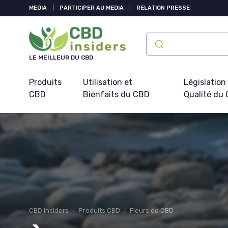
Panneau de gestion des cookies
MEDIA
|
PARTICIPER AU MEDIA
|
RELATION PRESSE
LE MEILLEUR DU CBD
Produits
Utilisation et
Législation
CBD
Bienfaits du CBD
Qualité du
CBD Insiders
Produits CBD
Fleurs de CBD