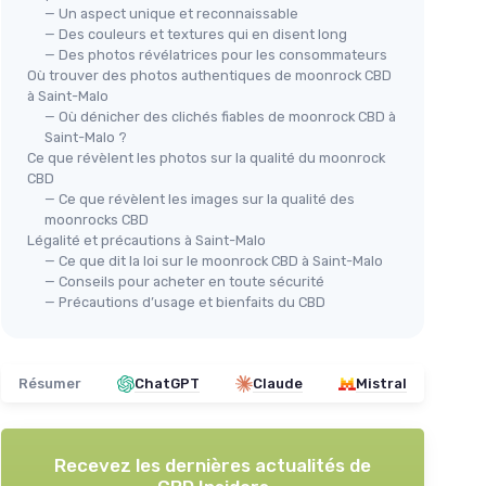
— Un aspect unique et reconnaissable
— Des couleurs et textures qui en disent long
— Des photos révélatrices pour les consommateurs
Où trouver des photos authentiques de moonrock CBD
à Saint-Malo
— Où dénicher des clichés fiables de moonrock CBD à
ART
Saint-Malo ?
Hui
Ce que révèlent les photos sur la qualité du moonrock
atchs
CBD
＋
atch
— Ce que révèlent les images sur la qualité des
＋
moonrocks CBD
＋
Légalité et précautions à Saint-Malo
— Ce que dit la loi sur le moonrock CBD à Saint-Malo
＋
— Conseils pour acheter en toute sécurité
＋
— Précautions d’usage et bienfaits du CBD
★★
★★
Résumer
ChatGPT
Claude
Mistral
URGO
Crème Hydratante CBD+ - Effet
Chaud/Froid
Recevez les dernières actualités de
＋
98% d'Origine Naturelle