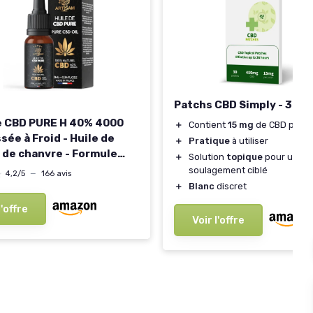
Patchs CBD Simply - 30 p
e CBD PURE H 40% 4000
＋
Contient
15 mg
de CBD par p
sée à Froid - Huile de
＋
Pratique
à utiliser
 de chanvre - Formule
＋
Solution
topique
pour un
 Fabriquée en France -
soulagement ciblé
★
★
4,2/5
—
166 avis
 Puissant - cdb Hemp Oil
＋
Blanc
discret
uff infusion Tisane hhc
l'offre
 ml (Lot de 1)
Voir l'offre