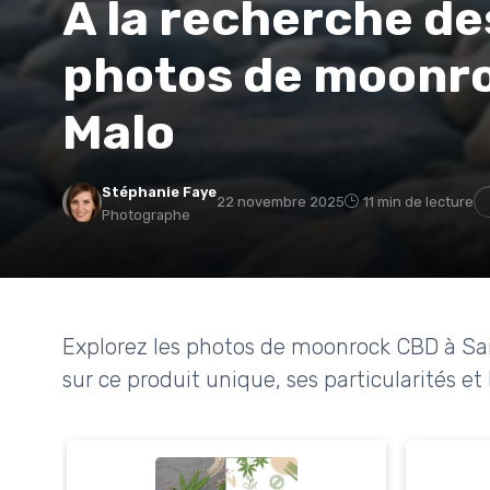
À la recherche de
photos de moonro
Malo
Stéphanie Faye
22 novembre 2025
11 min de lecture
Photographe
Explorez les photos de moonrock CBD à Sain
sur ce produit unique, ses particularités et l