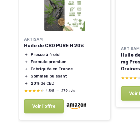
ARTISAM
Huile de CBD PURE H 20%
ARTISAM
Huile d
＋
Presse à froid
mg Pres
＋
Formule premium
Graines
＋
Fabriquée en France
Premium
＋
Sommeil puissant
★★★★
★★★★
Sommeil
＋
20%
de CBD
herbe p
★★★★★
★★★★★
4,3/5
—
279 avis
Voir 
10 ml 10
Voir l'offre
et