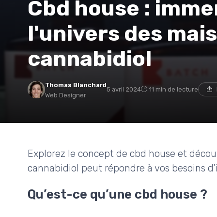
Cbd house : imme
l'univers des mai
cannabidiol
Thomas Blanchard
5 avril 2024
11 min de lecture
Web Designer
Explorez le concept de cbd house et déco
cannabidiol peut répondre à vos besoins d'
Qu’est-ce qu’une cbd house ?