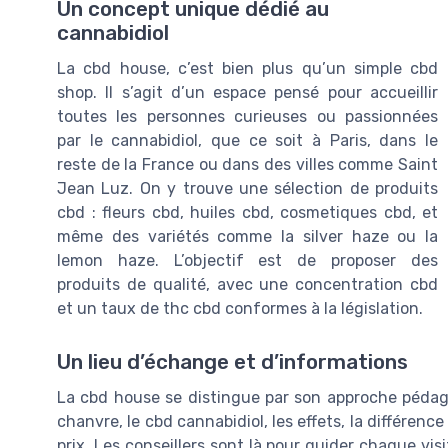
Un concept unique dédié au
cannabidiol
La cbd house, c’est bien plus qu’un simple cbd
shop. Il s’agit d’un espace pensé pour accueillir
toutes les personnes curieuses ou passionnées
par le cannabidiol, que ce soit à Paris, dans le
reste de la France ou dans des villes comme Saint
Jean Luz. On y trouve une sélection de produits
cbd : fleurs cbd, huiles cbd, cosmetiques cbd, et
même des variétés comme la silver haze ou la
lemon haze. L’objectif est de proposer des
produits de qualité, avec une concentration cbd
et un taux de thc cbd conformes à la législation.
Un lieu d’échange et d’informations
La cbd house se distingue par son approche pédagog
chanvre, le cbd cannabidiol, les effets, la différence
prix. Les conseillers sont là pour guider chaque visi