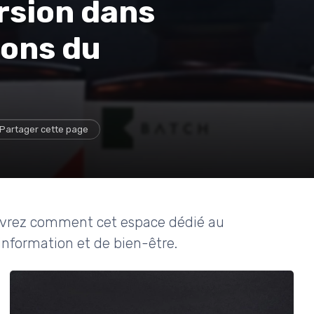
rsion dans
sons du
Partager cette page
uvrez comment cet espace dédié au
information et de bien-être.