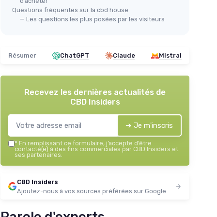
d’acheter
Questions fréquentes sur la cbd house
— Les questions les plus posées par les visiteurs
Résumer
ChatGPT
Claude
Mistral
Recevez les dernières actualités de
CBD Insiders
➔ Je m'inscris
*
En remplissant ce formulaire, j’accepte d’être
contacté(e) à des fins commerciales par CBD Insiders et
ses partenaires.
CBD Insiders
Ajoutez-nous à vos sources préférées sur Google