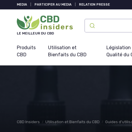
Panneau de gestion des cookies
MEDIA
|
PARTICIPER AU MEDIA
|
RELATION PRESSE
LE MEILLEUR DU CBD
Produits
Utilisation et
Législation
CBD
Bienfaits du CBD
Qualité du
CBD Insiders
Utilisation et Bienfaits du CBD
Guides d'utilis