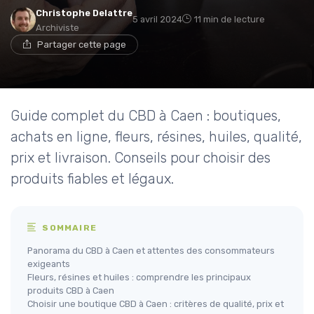
Christophe Delattre
5 avril 2024
11 min de lecture
Archiviste
Partager cette page
Guide complet du CBD à Caen : boutiques,
achats en ligne, fleurs, résines, huiles, qualité,
prix et livraison. Conseils pour choisir des
produits fiables et légaux.
SOMMAIRE
Panorama du CBD à Caen et attentes des consommateurs
exigeants
Fleurs, résines et huiles : comprendre les principaux
produits CBD à Caen
Choisir une boutique CBD à Caen : critères de qualité, prix et