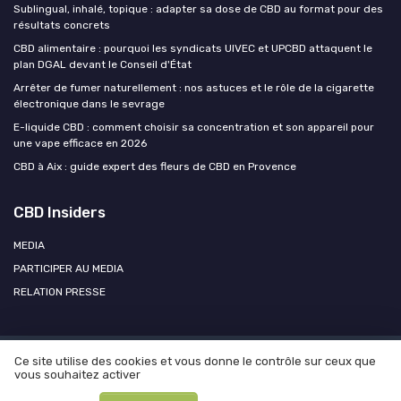
Sublingual, inhalé, topique : adapter sa dose de CBD au format pour des
résultats concrets
CBD alimentaire : pourquoi les syndicats UIVEC et UPCBD attaquent le
plan DGAL devant le Conseil d'État
Arrêter de fumer naturellement : nos astuces et le rôle de la cigarette
électronique dans le sevrage
E-liquide CBD : comment choisir sa concentration et son appareil pour
une vape efficace en 2026
CBD à Aix : guide expert des fleurs de CBD en Provence
CBD Insiders
MEDIA
PARTICIPER AU MEDIA
RELATION PRESSE
Ce site utilise des cookies et vous donne le contrôle sur ceux que
Mentions légales
Politique de confidentialité
Participer au
vous souhaitez activer
média ?
Contacter CBD Insiders