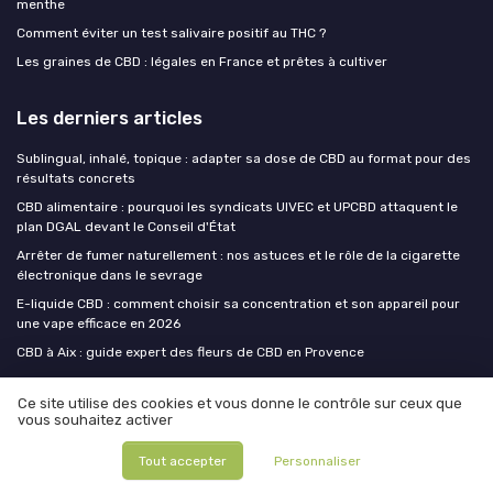
menthe
Comment éviter un test salivaire positif au THC ?
Les graines de CBD : légales en France et prêtes à cultiver
Les derniers articles
Sublingual, inhalé, topique : adapter sa dose de CBD au format pour des
résultats concrets
CBD alimentaire : pourquoi les syndicats UIVEC et UPCBD attaquent le
plan DGAL devant le Conseil d'État
Arrêter de fumer naturellement : nos astuces et le rôle de la cigarette
électronique dans le sevrage
E-liquide CBD : comment choisir sa concentration et son appareil pour
une vape efficace en 2026
CBD à Aix : guide expert des fleurs de CBD en Provence
Ce site utilise des cookies et vous donne le contrôle sur ceux que
CBD Insiders
vous souhaitez activer
MEDIA
Tout accepter
Personnaliser
PARTICIPER AU MEDIA