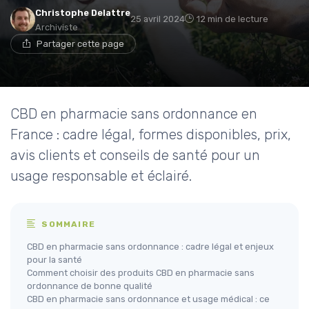
Christophe Delattre
25 avril 2024
12 min de lecture
Archiviste
Partager cette page
CBD en pharmacie sans ordonnance en
France : cadre légal, formes disponibles, prix,
avis clients et conseils de santé pour un
usage responsable et éclairé.
SOMMAIRE
CBD en pharmacie sans ordonnance : cadre légal et enjeux
pour la santé
Comment choisir des produits CBD en pharmacie sans
ordonnance de bonne qualité
CBD en pharmacie sans ordonnance et usage médical : ce