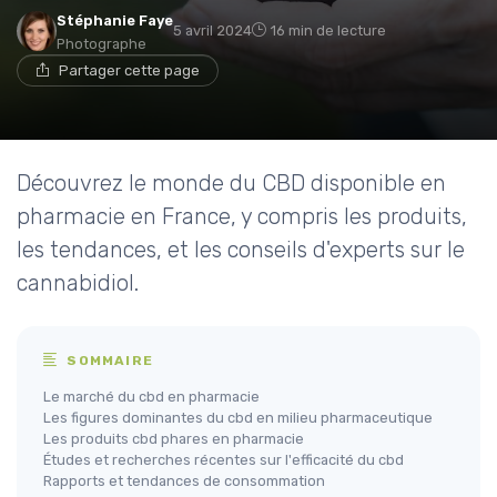
Stéphanie Faye
5 avril 2024
16 min de lecture
Photographe
Partager cette page
Découvrez le monde du CBD disponible en
pharmacie en France, y compris les produits,
les tendances, et les conseils d'experts sur le
cannabidiol.
SOMMAIRE
Le marché du cbd en pharmacie
Les figures dominantes du cbd en milieu pharmaceutique
Les produits cbd phares en pharmacie
Études et recherches récentes sur l'efficacité du cbd
Rapports et tendances de consommation